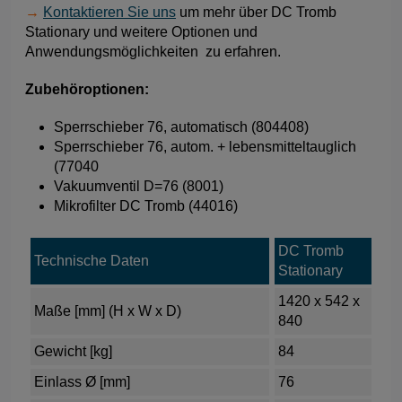
→
Kontaktieren Sie uns
um mehr über DC Tromb
Stationary und weitere Optionen und
Anwendungsmöglichkeiten zu erfahren.
Zubehöroptionen:
Sperrschieber 76, automatisch (804408)
Sperrschieber 76, autom. + lebensmitteltauglich
(77040
Vakuumventil D=76 (8001)
Mikrofilter DC Tromb (44016)
DC Tromb
Technische Daten
Stationary
1420 x 542 x
Maße [mm] (H x W x D)
840
Gewicht [kg]
84
Einlass Ø [mm]
76