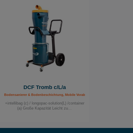
DCF Tromb c/L/a
Bodensanierer & Bodenbeschichtung, Mobile Vorabscheider, Mobile Vorabscheider,
+intellibag (c) / longopac-solution(L) /container
(a) Große Kapazität Leicht zu…