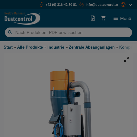
+43 (0) 316-42 80 81
info@dustcontrol.at
Menü
Suchen
nach:
Start
»
Alle Produkte
»
Industrie
»
Zentrale Absauganlagen
»
Kompakt