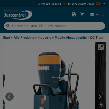
+43 (0) 316-42 80 81
info@dustcontrol.at
Menü
Suchen
nach:
Start
»
Alle Produkte
»
Industrie
»
Mobile Absauggeräte
»
DC Tromb Tu