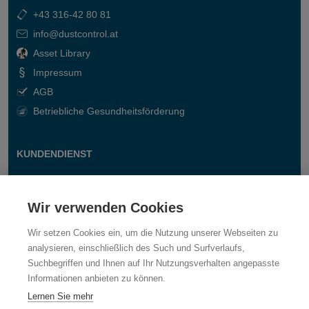
+43 316-42 80 81
info@dustcontrol.at
Asset Library
Impressum
AGB
Betriebliche Gesundheitsförderung
KUNDENDIENST
Kontakt
Fragen & Antworten
Wir verwenden Cookies
Wir setzen Cookies ein, um die Nutzung unserer Webseiten zu
analysieren, einschließlich des Such und Surfverlaufs,
Suchbegriffen und Ihnen auf Ihr Nutzungsverhalten angepasste
Informationen anbieten zu können.
Lernen Sie mehr