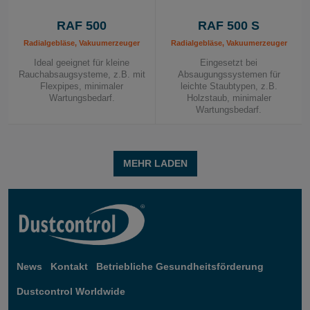
RAF 500
RAF 500 S
Radialgebläse, Vakuumerzeuger
Radialgebläse, Vakuumerzeuger
Ideal geeignet für kleine
Eingesetzt bei
Rauchabsaugsysteme, z.B. mit
Absaugungssystemen für
Flexpipes, minimaler
leichte Staubtypen, z.B.
Wartungsbedarf.
Holzstaub, minimaler
Wartungsbedarf.
MEHR LADEN
News
Kontakt
Betriebliche Gesundheitsförderung
Dustcontrol Worldwide