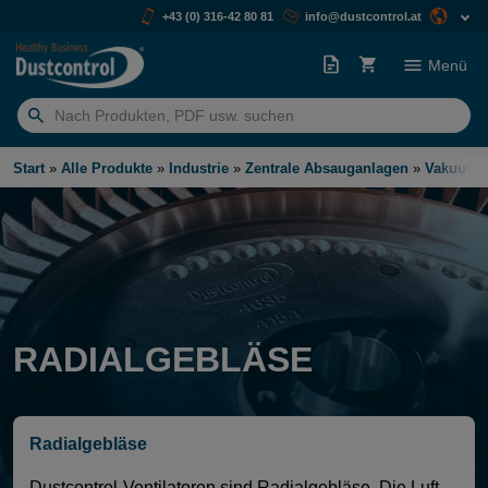
+43 (0) 316-42 80 81
info@dustcontrol.at
Menü
Suchen
nach:
Start
»
Alle Produkte
»
Industrie
»
Zentrale Absauganlagen
»
Vakuume
RADIALGEBLÄSE
Radialgebläse
Dustcontrol-Ventilatoren sind Radialgebläse. Die Luft