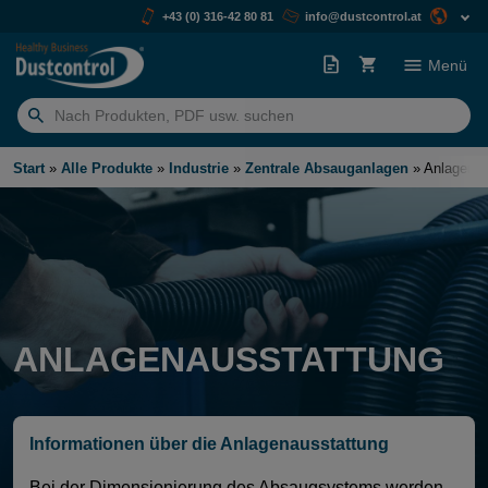
+43 (0) 316-42 80 81
info@dustcontrol.at
Menü
Suchen
nach:
Start
»
Alle Produkte
»
Industrie
»
Zentrale Absauganlagen
»
Anlagenau
ANLAGENAUSSTATTUNG
Informationen über die Anlagenausstattung
Bei der Dimensionierung des Absaugsystems werden