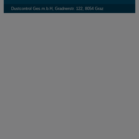
Dustcontrol Ges.m.b.H, Gradnerstr. 122, 8054 Graz