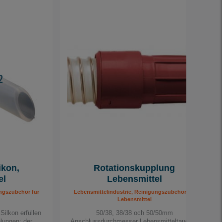
ikon,
Rotationskupplung
el
Lebensmittel
ungszubehör für
Lebensmittelindustrie, Reinigungszubehör für
Lebensmittel
ilkon erfüllen
50/38, 38/38 och 50/50mm
hlungen: der…
Anschlussdurchmesser Lebensmitteltauglich