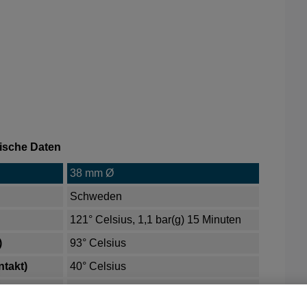
ische Daten
38 mm Ø
Schweden
121° Celsius, 1,1 bar(g) 15 Minuten
)
93° Celsius
ntakt)
40° Celsius
kontakt)
80° Celsius