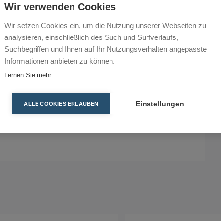
Polypropylene
Wir verwenden Cookies
Max 150 m³/h
Wir setzen Cookies ein, um die Nutzung unserer Webseiten zu
analysieren, einschließlich des Such und Surfverlaufs,
Suchbegriffen und Ihnen auf Ihr Nutzungsverhalten angepasste
Informationen anbieten zu können.
Entspricht der
Lernen Sie mehr
Verordnung (EC) No 1935/2004
Verordnung (EU) No 10/2011
Einstellungen
ALLE COOKIES ERLAUBEN
Verordnung (EC) No 2023/2006
FDA Verordnung 21CFR177.1520 GRAS