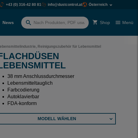
+43 (0) 316-42 80 81
info@dustcontrol.at
Österreich
News
Shop
Menü
Suchen
nach:
ebensmittelindustrie, Reinigungszubehör für Lebensmittel
FLACHDÜSEN
LEBENSMITTEL
38 mm Anschlussdurchmesser
Lebensmitteltauglich
Farbcodierung
Autoklavierbar
FDA-konform
MODELL WÄHLEN