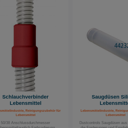
Schlauchverbinder
Saugdüsen Sil
Lebensmittel
Lebensmitt
mittelindustrie, Reinigungszubehör für
Lebensmittelindustrie, Reinig
Lebensmittel
Lebensmittel
50/38 Anschlussdurchmesser
Dustcontrols Saugdüsen aus S
bensmitteltauglich Farbcodierung
die Forderungen und Empfe