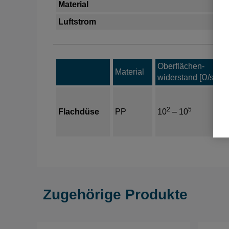
Material
Luftstrom
Oberflächen-
Material
widerstand [Ω/sq]
2
5
Flachdüse
PP
10
– 10
Zugehörige Produkte