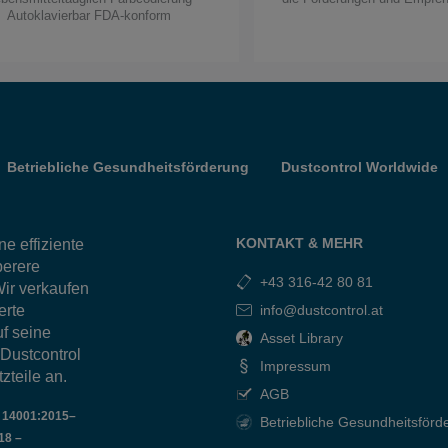
Autoklavierbar FDA-konform
Betriebliche Gesundheitsförderung
Dustcontrol Worldwide
KONTAKT & MEHR
e effiziente
berere
+43 316-42 80 81
ir verkaufen
erte
info@dustcontrol.at
f seine
Asset Library
 Dustcontrol
Impressum
zteile an.
AGB
O 14001:2015–
Betriebliche Gesundheitsförd
18 –