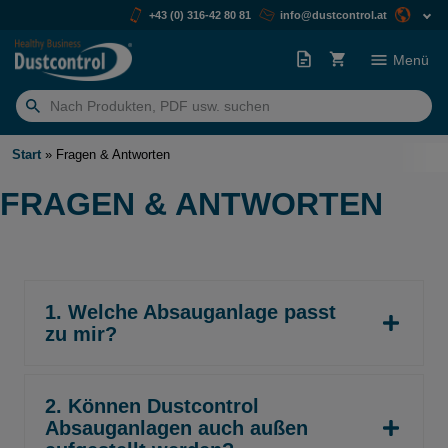
+43 (0) 316-42 80 81
info@dustcontrol.at
Menü
Suchen
nach:
Start
»
Fragen & Antworten
FRAGEN & ANTWORTEN
1. Welche Absauganlage passt
zu mir?
2. Können Dustcontrol
Absauganlagen auch außen