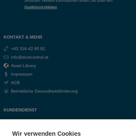
zertifiziert. Weitere Informationen finden Sie unter den
Qualitätsrichtlinien
.
KONTAKT & MEHR
+43 316-42 80 81
info@dustcontrol.at
Asset Library
Impressum
AGB
Betriebliche Gesundheitsförderung
KUNDENDIENST
Kontakt
Fragen & Antworten
Wir verwenden Cookies