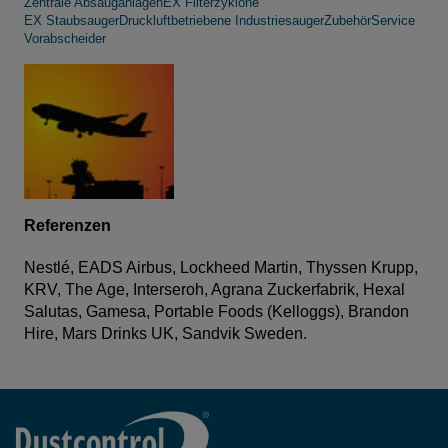
Zentrale Absauganlagen
EX Filterzyklone
EX Staubsauger
Druckluftbetriebene Industriesauger
Zubehör
Service
Vorabscheider
Referenzen
Nestlé, EADS Airbus, Lockheed Martin, Thyssen Krupp,
KRV, The Age, Interseroh, Agrana Zuckerfabrik, Hexal
Salutas, Gamesa, Portable Foods (Kelloggs), Brandon
Hire, Mars Drinks UK, Sandvik Sweden.