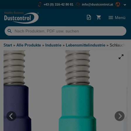
+43 (0) 316-42 80 81
info@dustcontrol.at
Menü
Suchen
nach:
Start
»
Alle Produkte
»
Industrie
»
Lebensmittelindustrie
»
Schlauchver