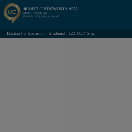
Dustcontrol Ges.m.b.H, Gradnerstr. 122, 8054 Graz