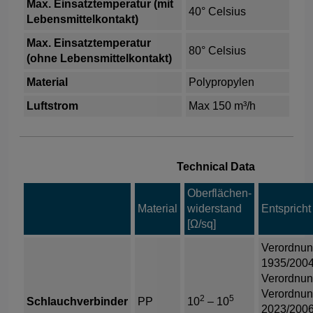
Max. Einsatztemperatur (mit
40° Celsius
Lebensmittelkontakt)
Max. Einsatztemperatur
80° Celsius
(ohne Lebensmittelkontakt)
Material
Polypropylen
Luftstrom
Max 150 m³/h
Technical Data
Oberflächen-
Material
widerstand
Entspricht
[Ω/sq]
Verordnun
1935/200
Verordnun
Verordnun
2
5
Schlauchverbinder
PP
10
– 10
2023/200