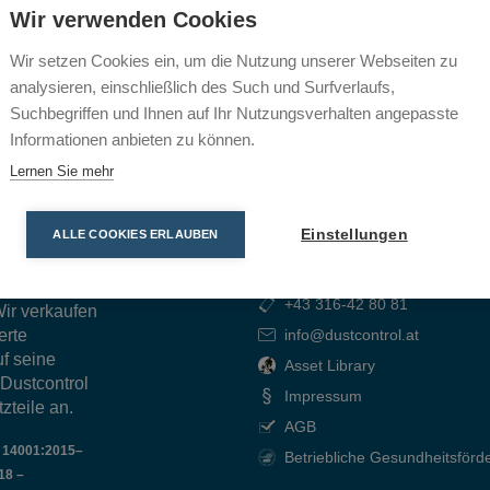
Wir verwenden Cookies
Wir setzen Cookies ein, um die Nutzung unserer Webseiten zu
analysieren, einschließlich des Such und Surfverlaufs,
Suchbegriffen und Ihnen auf Ihr Nutzungsverhalten angepasste
Informationen anbieten zu können.
Lernen Sie mehr
Betriebliche Gesundheitsförderung
Dustcontrol Worldwide
Einstellungen
ALLE COOKIES ERLAUBEN
KONTAKT & MEHR
e effiziente
berere
+43 316-42 80 81
ir verkaufen
erte
info@dustcontrol.at
f seine
Asset Library
 Dustcontrol
Impressum
zteile an.
AGB
O 14001:2015–
Betriebliche Gesundheitsförd
18 –