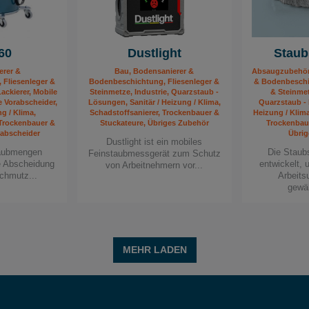
60
Dustlight
Staub
erer &
Bau, Bodensanierer &
Absaugzubehör,
 Fliesenleger &
Bodenbeschichtung, Fliesenleger &
& Bodenbeschic
ackierer, Mobile
Steinmetze, Industrie, Quarzstaub -
& Steinmet
e Vorabscheider,
Lösungen, Sanitär / Heizung / Klima,
Quarzstaub - 
ng / Klima,
Schadstoffsanierer, Trockenbauer &
Heizung / Klima
 Trockenbauer &
Stuckateure, Übriges Zubehör
Trockenbau
rabscheider
Übrig
Dustlight ist ein mobiles
aubmengen
Die Staub
Feinstaubmessgerät zum Schutz
ie Abscheidung
entwickelt, 
von Arbeitnehmern vor...
chmutz...
Arbeit
gewäh
MEHR LADEN