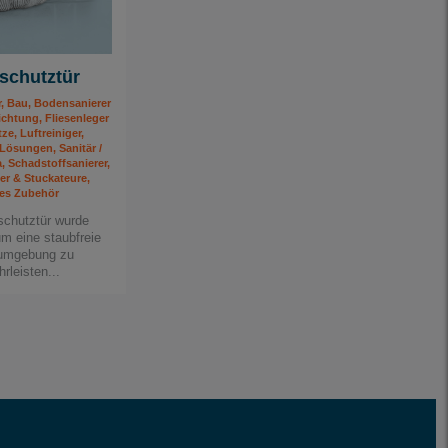
schutztür
 Bau, Bodensanierer
htung, Fliesenleger
ze, Luftreiniger,
Lösungen, Sanitär /
, Schadstoffsanierer,
er & Stuckateure,
es Zubehör
schutztür wurde
um eine staubfreie
sumgebung zu
rleisten...