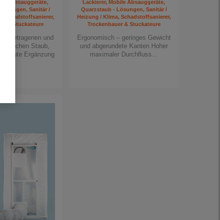
obile Absauggeräte,
Lackierer, Mobile Absauggeräte,
Lösungen, Sanitär /
Quarzstaub - Lösungen, Sanitär /
, Schadstoffsanierer,
Heizung / Klima, Schadstoffsanierer,
er & Stuckateure
Trockenbauer & Stuckateure
 luftgetragenen und
Ergonomisch – geringes Gewicht
chädlichen Staub,
und abgerundete Kanten Hoher
aub Gute Ergänzung
maximaler Durchfluss...
für...