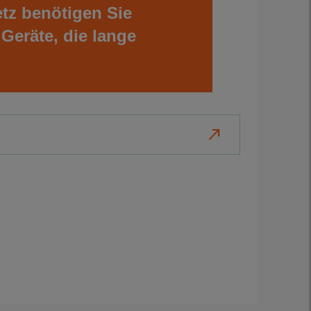
etz benötigen Sie
 Geräte, die lange
north_east