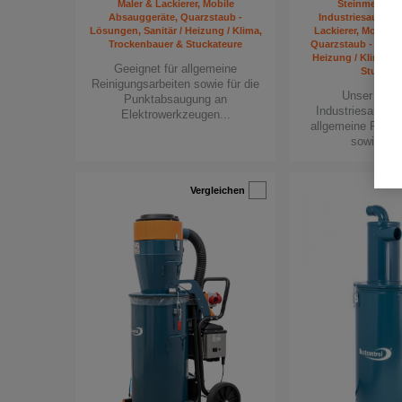
Maler & Lackierer, Mobile
Steinmetze, I
Absauggeräte, Quarzstaub -
Industriesauger 2
Lösungen, Sanitär / Heizung / Klima,
Lackierer, Mobile 
Trockenbauer & Stuckateure
Quarzstaub - Lösun
Heizung / Klima, T
Geeignet für allgemeine
Stuckat
Reinigungsarbeiten sowie für die
Unser belie
Punktabsaugung an
Industriesauger 
Elektrowerkzeugen...
allgemeine Reini
sowie für 
Vergleichen