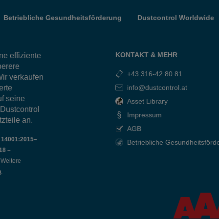
Betriebliche Gesundheitsförderung
Dustcontrol Worldwide
KONTAKT & MEHR
e effiziente
berere
+43 316-42 80 81
ir verkaufen
erte
info@dustcontrol.at
f seine
Asset Library
 Dustcontrol
Impressum
zteile an.
AGB
O 14001:2015–
Betriebliche Gesundheitsförd
18 –
t. Weitere
n
.