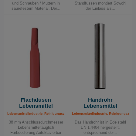
DC 1800
DC 2800
D
C
und Schrauben / Muttern in
Standfüssen montiert Sowohl
EX
EX
5800
säurefestem Material. Der...
der Einlass als...
Edelstahl
Edelstahl
Turbo
EX
DC
DC
DC
Tromb
2800 H
1800 H
Turbo
EX
EX
EX
DC
DC
DC
3800 TR
5900 TR
1800 H
EX
EX
Flachdüsen
Handrohr
DC
Lebensmittel
Lebensmittel
2900 H
a
Lebensmittelindustrie, Reinigungszubehör für Lebensmittel
Lebensmittelindustrie, Reinigungszube
38 mm Anschlussdurchmesser
Das Handrohr ist in Edelstahl
Lebensmitteltauglich
EN 1.4404 hergestellt,
Farbcodierung Autoklavierbar
entsprechend der...