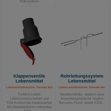
STATIONÄRE PRODUKTE FÜR DIE
FDA-konform
LEBENSMITTELINDUSTRIE
Vorabscheider
Filtereinheit
Lebensmittel
Lebensmittel
Verbinder
S 34000
S 11000
Edelstahlrohre
EX
EX
S 21000
DC
DC 11-
EX
Tromb
Module
Stationary
XL
Klappenventile
Rohrleitungssystem
Lebensmittel
Lebensmittel
DC 11-
Reinraumventile
Lebensmittelindustrie, Zentrale Absaugsysteme Lebensmittel – Komponenten
Lebensmittelindustrie, Zentrale Absa
Module
Farblich codiert
Säurebeständig - dadurch neue
Lebensmittelsicherheit und
Anwendungsbereiche möglich
FDA-Konformität Autoklavierbar
Besseres Finish: poliert G320...
Mit Metalldetektoren erkennbar