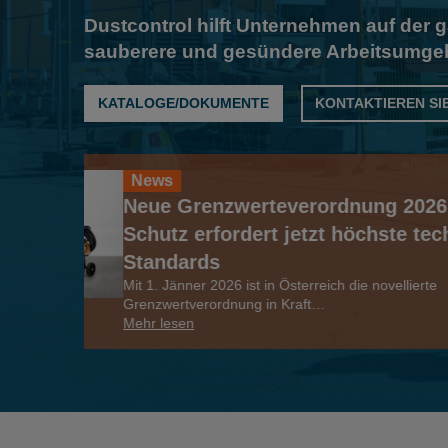
Dustcontrol hilft Unternehmen auf der g
sauberere und gesündere Arbeitsumgeb
KATALOGE/DOKUMENTE
KONTAKTIEREN SIE
News
Jetzt NEU: Aircube 60
Luftreiniger für Bauste
Renovierungsarbeiten
Staub ist ein häufiges Problem am
oder Bohren…
Mehr lesen