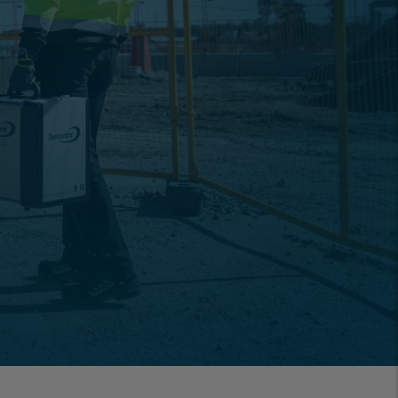
nzwerteverordnung 2026: Asbest-
fordert jetzt höchste technische
s
026 ist in Österreich die novellierte
rdnung in Kraft…