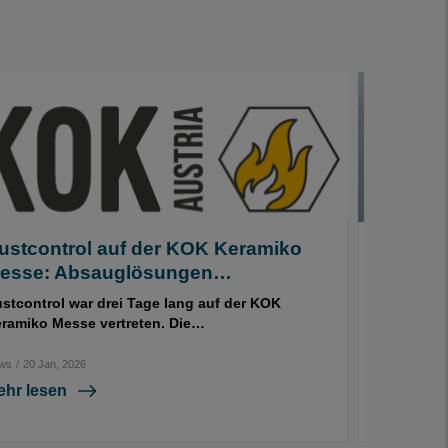
ustcontrol auf der KOK Keramiko
Möchten
esse: Absauglösungen…
Ihres…
stcontrol war drei Tage lang auf der KOK
9 Tipps fü
ramiko Messe vertreten. Die…
Risikobran
Bei der…
ws
/
20 Jan, 2026
News
/
22 Apr,
ehr lesen
Mehr les