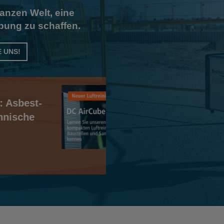
anzen Welt, eine
ung zu schaffen.
 UNS!
News
0 – Kompakter
Neue Gre
llen und
Schutz er
Standard
 Bau. Beim Abbruch, Schleifen
Mit 1. Jänner 2
Grenzwertvero
Mehr lesen