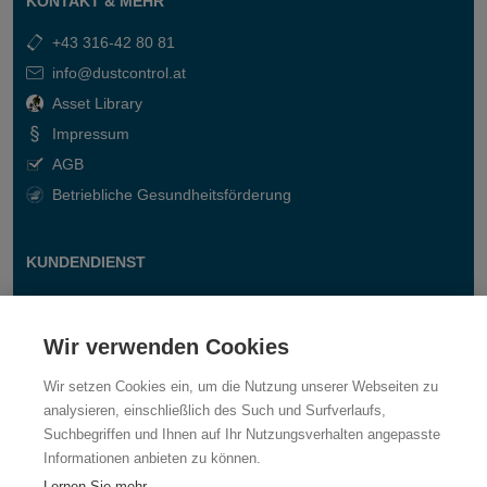
KONTAKT & MEHR
+43 316-42 80 81
info@dustcontrol.at
Asset Library
Impressum
AGB
Betriebliche Gesundheitsförderung
KUNDENDIENST
Kontakt
Fragen & Antworten
Wir verwenden Cookies
Wir setzen Cookies ein, um die Nutzung unserer Webseiten zu
analysieren, einschließlich des Such und Surfverlaufs,
Suchbegriffen und Ihnen auf Ihr Nutzungsverhalten angepasste
Informationen anbieten zu können.
Lernen Sie mehr