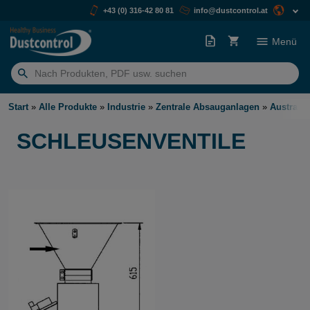
+43 (0) 316-42 80 81
info@dustcontrol.at
Menü
Suchen
nach:
Start
»
Alle Produkte
»
Industrie
»
Zentrale Absauganlagen
»
Austrags
SCHLEUSENVENTILE