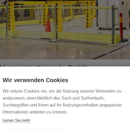
ahrzeuge ist gestiegen und
Produkte
rsmittel erwarten nicht nur
Wir verwenden Cookies
Züge und Busse. Unsere
zt, um diese sauberen
Wir setzen Cookies ein, um die Nutzung unserer Webseiten zu
analysieren, einschließlich des Such und Surfverlaufs,
Suchbegriffen und Ihnen auf Ihr Nutzungsverhalten angepasste
en Absaugsystemen, führt zu
r Technologien möglich war.
Informationen anbieten zu können.
ll gesammelt und
Lernen Sie mehr
teren und zeitsparenden