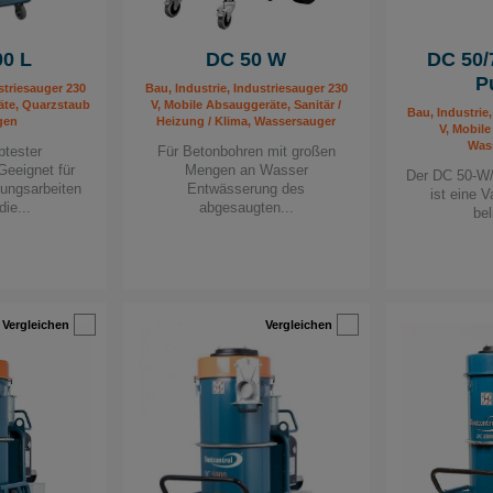
00 L
DC 50 W
DC 50/
P
striesauger 230
Bau, Industrie, Industriesauger 230
äte, Quarzstaub
V, Mobile Absauggeräte, Sanitär /
Bau, Industrie
gen
Heizung / Klima, Wassersauger
V, Mobil
Was
btester
Für Betonbohren mit großen
Geeignet für
Mengen an Wasser
Der DC 50-W
gungsarbeiten
Entwässerung des
ist eine V
die...
abgesaugten...
bel
Vergleichen
Vergleichen