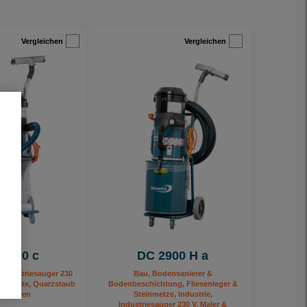
Vergleichen
Vergleichen
2900 c
DC 2900 H a
, Industriesauger 230
Bau, Bodensanierer &
uggeräte, Quarzstaub
Bodenbeschichtung, Fliesenleger &
Lösungen
Steinmetze, Industrie,
Industriesauger 230 V, Maler &