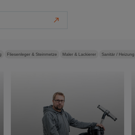
north_east
g
Fliesenleger & Steinmetze
Maler & Lackierer
Sanitär / Heizung