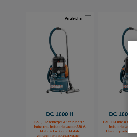
Vergleichen
DC 1800 H
DC 1800 H
Bau, Fliesenleger & Steinmetze,
Bau, H-Linie Asbest 
Industrie, Industriesauger 230 V,
Industriesauger 2
Maler & Lackierer, Mobile
Absauggeräte, Scha
Absauggeräte, Quarzstaub -