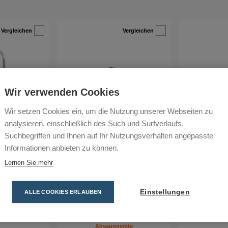
Vergleichen
Vergleichen
Wir verwenden Cookies
Wir setzen Cookies ein, um die Nutzung unserer Webseiten zu
analysieren, einschließlich des Such und Surfverlaufs,
Suchbegriffen und Ihnen auf Ihr Nutzungsverhalten angepasste
Informationen anbieten zu können.
Lernen Sie mehr
 Asbest
DC 1800 XL
DC 
Einstellungen
ALLE COOKIES ERLAUBEN
Industriesauger,
Bau, Bodensanierer &
Bau, Industrie
30 V, Mobile
Bodenbeschichtung, Industrie,
V, Mobile Absa
dstoffsanierer
Industriesauger 230 V, Mobile
- 
Absauggeräte