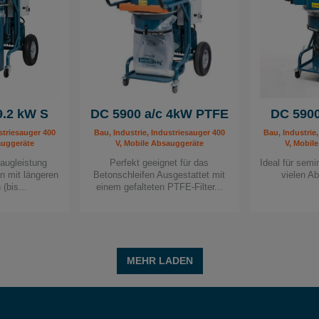
9.2 kW S
DC 5900 a/c 4kW PTFE
DC 5900
striesauger 400
Bau, Industrie, Industriesauger 400
Bau, Industrie
auggeräte
V, Mobile Absauggeräte
V, Mobil
augleistung
Perfekt geeignet für das
Ideal für sem
en mit längeren
Betonschleifen Ausgestattet mit
vielen A
(bis...
einem gefalteten PTFE-Filter...
MEHR LADEN