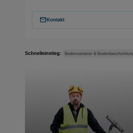
mail
Kontakt
Schnelleinstieg:
Bodensanierer & Bodenbeschichtun