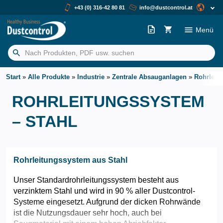
+43 (0) 316-42 80 81
info@dustcontrol.at
Menü
Suchen
nach:
Start
»
Alle Produkte
»
Industrie
»
Zentrale Absauganlagen
»
Rohrleit
ROHRLEITUNGSSYSTEM
– STAHL
Rohrleitungssystem aus Stahl
Unser Standardrohrleitungssystem besteht aus
verzinktem Stahl und wird in 90 % aller Dustcontrol-
Systeme eingesetzt. Aufgrund der dicken Rohrwände
ist die Nutzungsdauer sehr hoch, auch bei