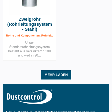
Zweigrohr
(Rohrleitungssystem
- Stahl)
Rohre und Komponenten, Rohrleitungssystem – Stahl, Rohrleitungssytem
Unser
Standardrohrleitungssystem
besteht aus verzinktem Stahl
und wird in 90...
MEHR LADEN
News
Kontakt
Betriebliche Gesundheitsförderung