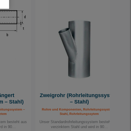
ängert
Zweigrohr (Rohrleitungssystem
m – Stahl)
– Stahl)
eitungssystem –
Rohre und Komponenten, Rohrleitungssystem –
sytem
Stahl, Rohrleitungssytem
tem besteht aus
Unser Standardrohrleitungssystem besteht aus
rd in 90…
verzinktem Stahl und wird in 90…