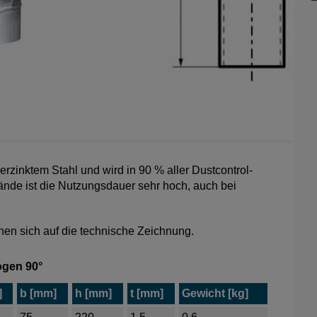
rzinktem Stahl und wird in 90 % aller Dustcontrol-
nde ist die Nutzungsdauer sehr hoch, auch bei
hen sich auf die technische Zeichnung.
gen 90°
]
b [mm]
h [mm]
t [mm]
Gewicht [kg]