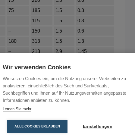
75
220
1.5
0.6
75
185
1.5
0.3
–
115
1.5
0.3
–
150
1.5
0.6
180
313
1.5
1.3
–
213
2.9
1.45
165
380
2.0
3.0
Wir verwenden Cookies
–
455
4.5
10.1
Wir setzen Cookies ein, um die Nutzung unserer Webseiten zu
analysieren, einschließlich des Such und Surfverlaufs,
Suchbegriffen und Ihnen auf Ihr Nutzungsverhalten angepasste
Informationen anbieten zu können.
Lernen Sie mehr
Einstellungen
ALLE COOKIES ERLAUBEN