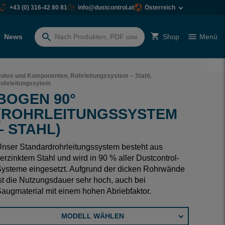
+43 (0) 316-42 80 81
info@dustcontrol.at
Österreich
News
Shop
Menü
Suchen
nach:
ohre und Komponenten, Rohrleitungssystem – Stahl,
ohrleitungssytem
BOGEN 90°
(ROHRLEITUNGSSYSTEM
– STAHL)
nser Standardrohrleitungssystem besteht aus
erzinktem Stahl und wird in 90 % aller Dustcontrol-
ysteme eingesetzt. Aufgrund der dicken Rohrwände
st die Nutzungsdauer sehr hoch, auch bei
augmaterial mit einem hohen Abriebfaktor.
MODELL WÄHLEN