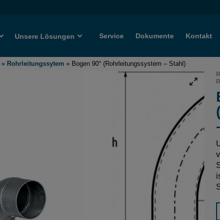
Service
Dokumente
Kontakt
Unsere Lösungen
»
Rohrleitungssytem
»
Bogen 90° (Rohrleitungssystem – Stahl)
R
R
U
v
S
i
S