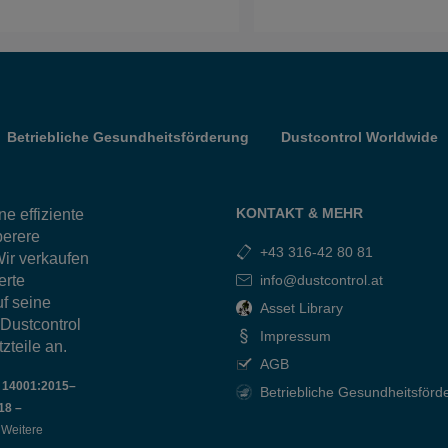
Betriebliche Gesundheitsförderung
Dustcontrol Worldwide
KONTAKT & MEHR
e effiziente
berere
+43 316-42 80 81
ir verkaufen
erte
info@dustcontrol.at
f seine
Asset Library
 Dustcontrol
Impressum
zteile an.
AGB
O 14001:2015–
Betriebliche Gesundheitsförd
18 –
t. Weitere