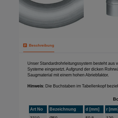
Beschreibung
Unser Standardrohrleitungssystem besteht aus ve
Systeme eingesetzt. Aufgrund der dicken Rohrwä
Saugmaterial mit einem hohen Abriebfaktor.
Hinweis
: Die Buchstaben im Tabellenkopf bezie
Bo
Art No
Bezeichnung
d [mm]
r [mm