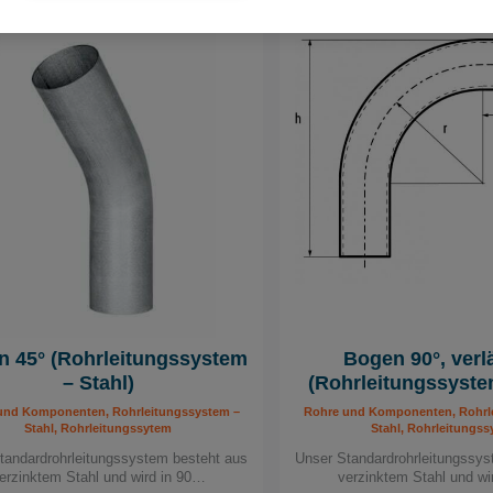
 45° (Rohrleitungssystem
Bogen 90°, verl
– Stahl)
(Rohrleitungssyste
und Komponenten, Rohrleitungssystem –
Rohre und Komponenten, Rohrl
Stahl, Rohrleitungssytem
Stahl, Rohrleitungs
tandardrohrleitungssystem besteht aus
Unser Standardrohrleitungssys
erzinktem Stahl und wird in 90…
verzinktem Stahl und wi