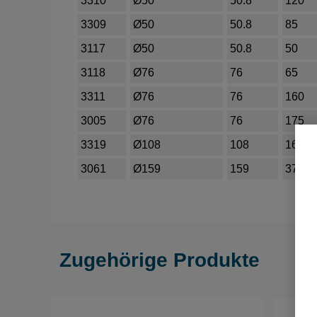
3310
Ø50
50.8
120
3309
Ø50
50.8
85
3117
Ø50
50.8
50
3118
Ø76
76
65
3311
Ø76
76
160
3005
Ø76
76
175
3319
Ø108
108
160
3061
Ø159
159
375
Zugehörige Produkte