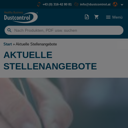
+43 (0) 316-42 80 81
info@dustcontrol.at
Menü
Suchen
nach:
Start
»
Aktuelle Stellenangebote
AKTUELLE
STELLENANGEBOTE