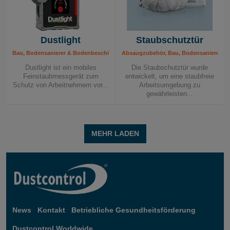
Dustlight
Staubschutztür
Bau, Bodensanierer & Bodenbeschichtung, Fliesenleger & Steinmetze, Industrie,
Absaugzubehör, Bau, Bodensanierer & Bo
Dustlight ist ein mobiles
Die Staubschutztür wurde
Feinstaubmessgerät zum
entwickelt, um eine staubfreie
Schutz von Arbeitnehmern vor...
Arbeitsumgebung zu
gewährleisten...
MEHR LADEN
News
Kontakt
Betriebliche Gesundheitsförderung
Dustcontrol Worldwide