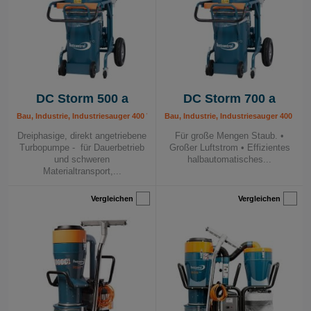
Langfristige Belastung durch Staubpartikel in der Luft
kann verheerende Auswirkungen auf die Gesundheit
der Arbeitnehmer haben und das Risiko chronischer
Krankheiten und sogar Krebs erhöhen. Ein sicheres
Arbeitsumfeld bedeutet nicht nur Compliance– es geht
um den Schutz von Leben und die Sicherung der
DC Storm 500 a
DC Storm 700 a
Produktivität.
Bau, Industrie, Industriesauger 400 V, Mobile Absauggeräte, Quarzstaub - Lösu
Bau, Industrie, Industriesauger 400 V,
Die Botschaft ist deutlich:
Staubkontrolle ist keine
Dreiphasige, direkt angetriebene
Für große Mengen Staub. •
Option. Es ist eine Notwendigkeit.
Turbopumpe - für Dauerbetrieb
Großer Luftstrom • Effizientes
und schweren
halbautomatisches...
Materialtransport,...
Vergleichen
Vergleichen