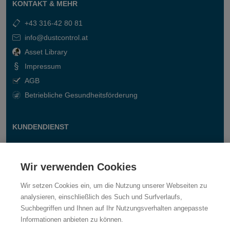
KONTAKT & MEHR
+43 316-42 80 81
info@dustcontrol.at
Asset Library
Impressum
AGB
Betriebliche Gesundheitsförderung
KUNDENDIENST
Kontakt
Fragen & Antworten
Wir verwenden Cookies
Wir setzen Cookies ein, um die Nutzung unserer Webseiten zu
analysieren, einschließlich des Such und Surfverlaufs,
Suchbegriffen und Ihnen auf Ihr Nutzungsverhalten angepasste
Informationen anbieten zu können.