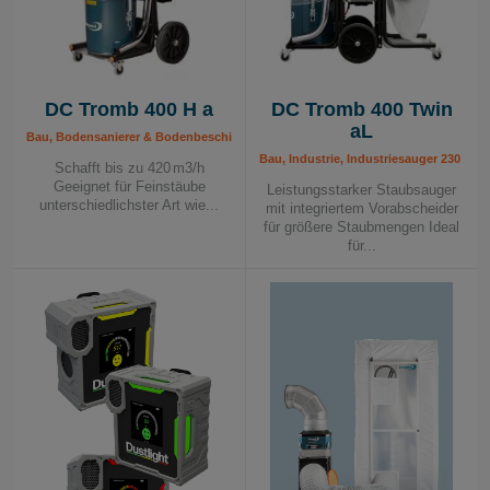
DC Tromb 400 H a
DC Tromb 400 Twin
aL
Bau, Bodensanierer & Bodenbeschichtung, Industrie, Industriesauger 230 V, Mal
Bau, Industrie, Industriesauger 230 V,
Schafft bis zu 420 m3/h
Geeignet für Feinstäube
Leistungsstarker Staubsauger
unterschiedlichster Art wie...
mit integriertem Vorabscheider
für größere Staubmengen Ideal
für...