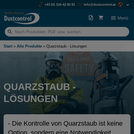
+43 (0) 316-42 80 81
info@dustcontrol.at
Menü
Suchen
nach:
Start
»
Alle Produkte
»
Quarzstaub - Lösungen
QUARZSTAUB -
LÖSUNGEN
- Die Kontrolle von Quarzstaub ist keine
Option, sondern eine Notwendigkeit.