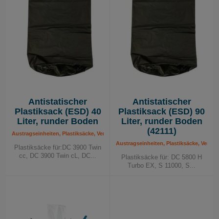
Zeit und Geld. Die ergonomische Handhabung des
ausgeschiedenen Materials ist ebenfalls wichtig.
Es kann aus einer Reihe verschiedener, bewährter
Lösungen ausgewählt werden. Die häufigsten
Elemente sind Plastiksäcke oder Behälter. Die Behälter
sind in verschiedenen Größen erhältlich und können
mit Rädern, Plastiksäcken, Sichtglas oder einem
Flüssigkeitshahn ausgestattet werden.
Antistatischer
Antistatischer
Plastiksack (ESD) 40
Plastiksack (ESD) 90
Liter, runder Boden
Liter, runder Boden
(42111)
Austragseinheiten, Plastiksäcke, Verbrauchsmaterial
Austragseinheiten, Plastiksäcke, Verbra
Plastiksäcke für:DC 3900 Twin
cc, DC 3900 Twin cL, DC...
Plastiksäcke für: DC 5800 H
Turbo EX, S 11000, S...