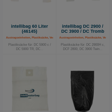
intellibag 60 Liter
intellibag DC 2900 /
(46145)
DC 3900 / DC Tromb
Austragseinheiten, Plastiksäcke, Verbrauchsmaterial
Austragseinheiten, Plastiksäcke, Verbra
Plastiksäcke für: DC 5900 c /
Plastiksäcke für: DC 2900H c,
DC 5900 TR, DC...
DCF 2800, DC 3900 Twin...