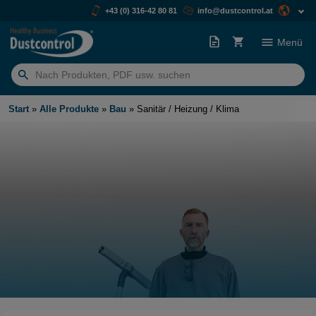
+43 (0) 316-42 80 81
info@dustcontrol.at
Menü
Suchen
nach:
Start
»
Alle Produkte
»
Bau
»
Sanitär / Heizung / Klima