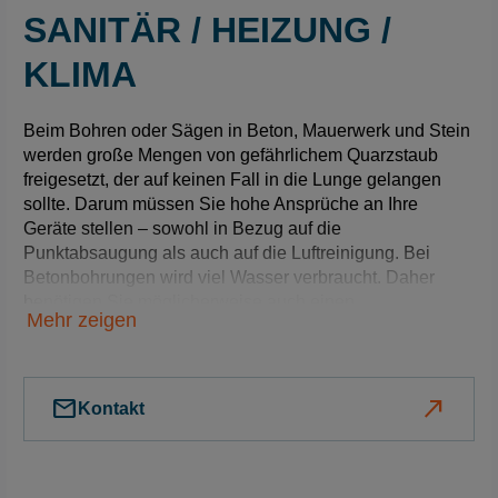
SANITÄR / HEIZUNG /
KLIMA
Beim Bohren oder Sägen in Beton, Mauerwerk und Stein
werden große Mengen von gefährlichem Quarzstaub
freigesetzt, der auf keinen Fall in die Lunge gelangen
sollte. Darum müssen Sie hohe Ansprüche an Ihre
Geräte stellen – sowohl in Bezug auf die
Punktabsaugung als auch auf die Luftreinigung. Bei
Betonbohrungen wird viel Wasser verbraucht. Daher
benötigen Sie möglicherweise auch einen
Mehr zeigen
leistungsstarken Nass- oder Wassersauger.
mail
north_east
Kontakt
Für Bohrungen sind Sie auf
flexible Hochleistungsgeräte
angewiesen.