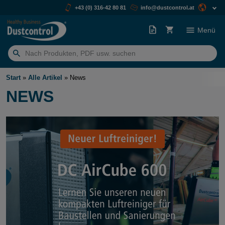
+43 (0) 316-42 80 81
info@dustcontrol.at
Menü
Suchen
nach:
Start
»
Alle Artikel
»
News
NEWS