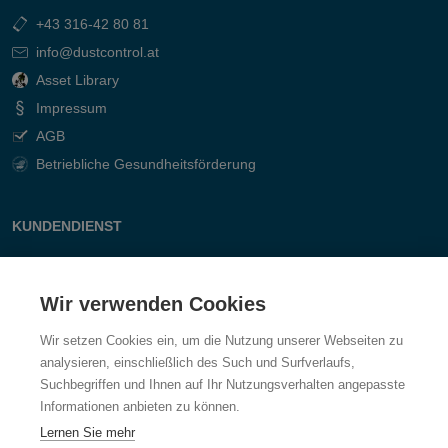
+43 316-42 80 81
info@dustcontrol.at
Asset Library
Impressum
AGB
Betriebliche Gesundheitsförderung
KUNDENDIENST
Kontakt
Fragen & Antworten
Wir verwenden Cookies
Wir setzen Cookies ein, um die Nutzung unserer Webseiten zu
analysieren, einschließlich des Such und Surfverlaufs,
Suchbegriffen und Ihnen auf Ihr Nutzungsverhalten angepasste
Informationen anbieten zu können.
Lernen Sie mehr