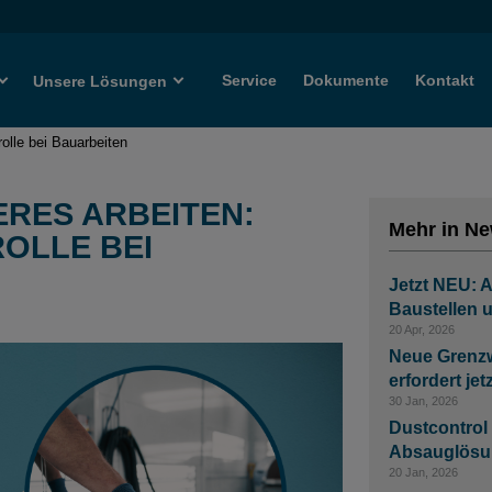
Service
Dokumente
Kontakt
Unsere Lösungen
olle bei Bauarbeiten
RES ARBEITEN:
Mehr in N
OLLE BEI
Jetzt NEU: A
Baustellen 
20 Apr, 2026
Neue Grenzw
erfordert je
30 Jan, 2026
Dustcontrol
Absauglösun
20 Jan, 2026