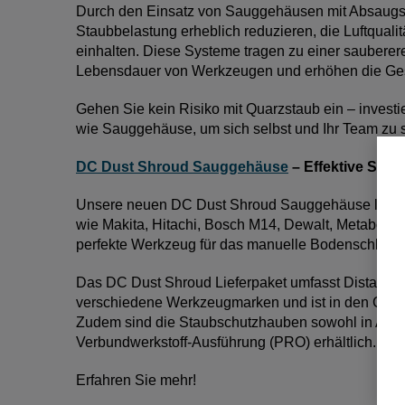
Durch den Einsatz von Sauggehäusen mit Absaugsy
Staubbelastung erheblich reduzieren, die Luftqualit
einhalten. Diese Systeme tragen zu einer sauberer
Lebensdauer von Werkzeugen und erhöhen die Ges
Gehen Sie kein Risiko mit Quarzstaub ein – investi
wie Sauggehäuse, um sich selbst und Ihr Team zu s
DC Dust Shroud Sauggehäuse
– Effektive Stau
Unsere neuen DC Dust Shroud Sauggehäuse lassen 
wie Makita, Hitachi, Bosch M14, Dewalt, Metabo, 
perfekte Werkzeug für das manuelle Bodenschleife
Das DC Dust Shroud Lieferpaket umfasst Distanzs
verschiedene Werkzeugmarken und ist in den Größ
Zudem sind die Staubschutzhauben sowohl in Alum
Verbundwerkstoff-Ausführung (PRO) erhältlich.
Erfahren Sie mehr!