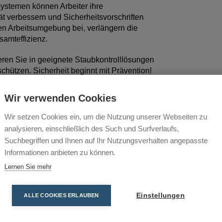
stemen können Arbeiter ihre
ät verbessern und Sicherheitsvorschriften
en Arbeitsumgebung bei, verlängern die
amteffizienz.
eren Sie in geeignete Staubkontrolllösungen
chützen. Sicherheit beginnt mit Prävention!
babsaugung für Winkelschleifer
Wir verwenden Cookies
sich auf den gängigsten Winkelschleifern
Wir setzen Cookies ein, um die Nutzung unserer Webseiten zu
Flex und Milwaukee montieren und sind das
analysieren, einschließlich des Such und Surfverlaufs,
n.
Suchbegriffen und Ihnen auf Ihr Nutzungsverhalten angepasste
Informationen anbieten zu können.
tücke und Adapterringe zur Anpassung an
en D 125 mm und 175 mm erhältlich.
Lernen Sie mehr
inium (EXPERT) als auch in einer
Einstellungen
ALLE COOKIES ERLAUBEN