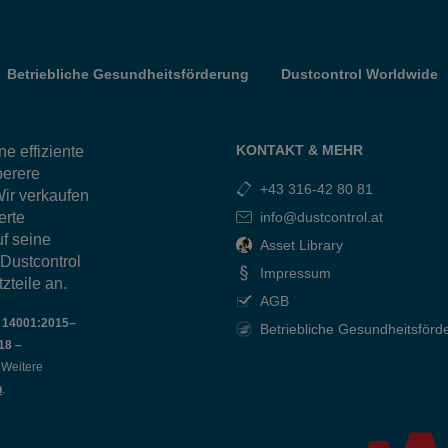
Betriebliche Gesundheitsförderung
Dustcontrol Worldwide
KONTAKT & MEHR
e effiziente
berere
+43 316-42 80 81
ir verkaufen
erte
info@dustcontrol.at
f seine
Asset Library
 Dustcontrol
Impressum
zteile an.
AGB
O 14001:2015–
Betriebliche Gesundheitsförd
18 –
t. Weitere
n
.