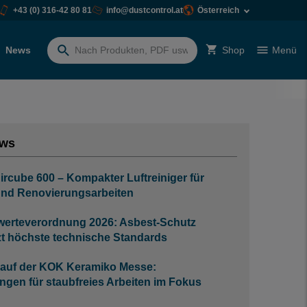
+43 (0) 316-42 80 81
info@dustcontrol.at
Österreich
News
Shop
Menü
Suchen
nach:
ews
ircube 600 – Kompakter Luftreiniger für
und Renovierungsarbeiten
erteverordnung 2026: Asbest-Schutz
tzt höchste technische Standards
 auf der KOK Keramiko Messe:
gen für staubfreies Arbeiten im Fokus