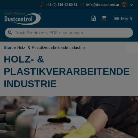
+43 (0) 316-42 80 81
info@dustcontrol.at
Menü
Suchen
nach:
Start
»
Holz- & Plastikverarbeitende Industrie
HOLZ- &
PLASTIKVERARBEITENDE
INDUSTRIE