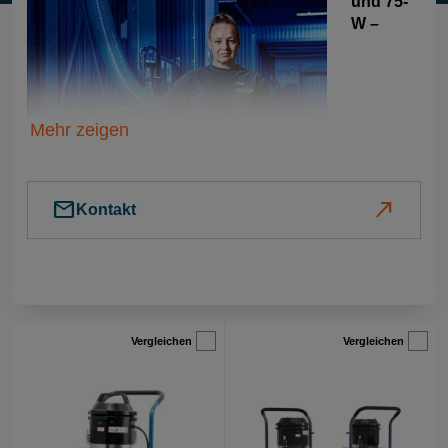
und 75-
W –
Mehr zeigen
mail
north_east
Kontakt
Vergleichen
Vergleichen