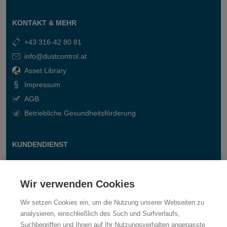
KONTAKT & MEHR
+43 316-42 80 81
info@dustcontrol.at
Asset Library
Impressum
AGB
Betriebliche Gesundheitsförderung
KUNDENDIENST
Kontakt
Fragen & Antworten
Wir verwenden Cookies
Wir setzen Cookies ein, um die Nutzung unserer Webseiten zu
analysieren, einschließlich des Such und Surfverlaufs,
Suchbegriffen und Ihnen auf Ihr Nutzungsverhalten angepasste