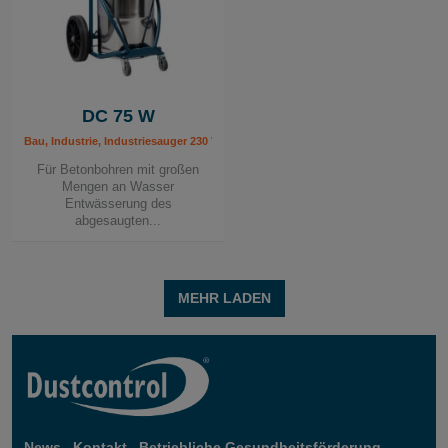
DC 75 W
Bau, Industrie, Industriesauger 230 V, Mobile Absauggeräte, Sanitär / Heizung /
Für Betonbohren mit großen
Mengen an Wasser
Entwässerung des
abgesaugten...
MEHR LADEN
News
Kontakt
Betriebliche Gesundheitsförderung