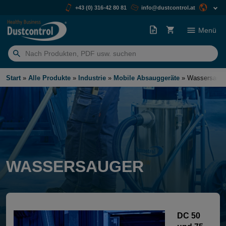
+43 (0) 316-42 80 81
info@dustcontrol.at
Menü
Suchen
nach:
Start
»
Alle Produkte
»
Industrie
»
Mobile Absauggeräte
»
Wassersauge
WASSERSAUGER
DC 50