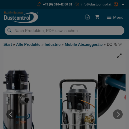
+43 (0) 316-42 80 81
info@dustcontrol.at
Menü
Suchen
nach:
Start
»
Alle Produkte
»
Industrie
»
Mobile Absauggeräte
»
DC 75 W