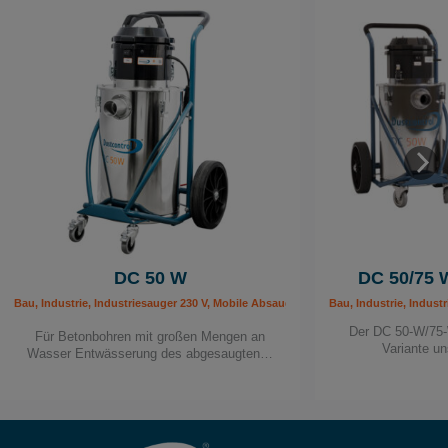
DC 50 W
DC 50/75
Bau, Industrie, Industriesauger 230 V, Mobile Absauggeräte, Sanitär / Heizung / K
Bau, Industrie, Indus
Der DC 50-W/75-
Für Betonbohren mit großen Mengen an
Variante u
Wasser Entwässerung des abgesaugten…