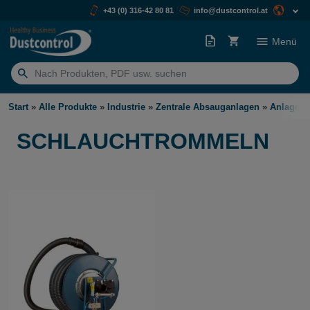
+43 (0) 316-42 80 81
info@dustcontrol.at
Menü
Suchen
nach:
Start
»
Alle Produkte
»
Industrie
»
Zentrale Absauganlagen
»
Anlagena
SCHLAUCHTROMMELN