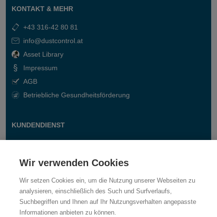
KONTAKT & MEHR
+43 316-42 80 81
info@dustcontrol.at
Asset Library
Impressum
AGB
Betriebliche Gesundheitsförderung
KUNDENDIENST
Kontakt
Fragen & Antworten
Wir verwenden Cookies
Wir setzen Cookies ein, um die Nutzung unserer Webseiten zu
analysieren, einschließlich des Such und Surfverlaufs,
Suchbegriffen und Ihnen auf Ihr Nutzungsverhalten angepasste
Informationen anbieten zu können.