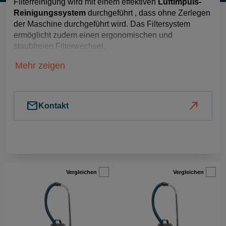
Filterreinigung wird mit einem effektiven
Luftimpuls-
Reinigungssystem
durchgeführt , dass ohne Zerlegen
der Maschine durchgeführt wird. Das Filtersystem
ermöglicht zudem einen ergonomischen und
staubfreien Filterwechsel.
Mehr zeigen
Dustcontrol bietet Ihnen
leistungsstarke und
flexible
Industriestaubsauger
mail
north_east
Kontakt
und Bausauger zur
Direktabsaugung Ihres
Werkzeuges.
Ganz gleich was für
einen
Vergleichen
Vergleichen
Industriestaubsauger
Sie suchen – bei
Dustcontrol erhalten
Sie das mobile
Absauggerät, das exakt