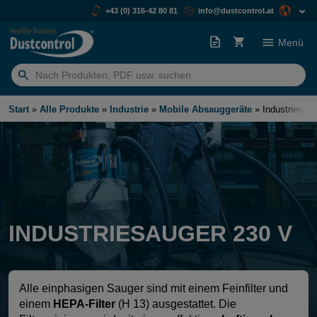
+43 (0) 316-42 80 81
info@dustcontrol.at
Menü
Suchen
nach:
Start
»
Alle Produkte
»
Industrie
»
Mobile Absauggeräte
»
Industriesau
INDUSTRIESAUGER 230 V
Alle einphasigen Sauger sind mit einem Feinfilter und
einem
HEPA-Filter
(H 13) ausgestattet. Die