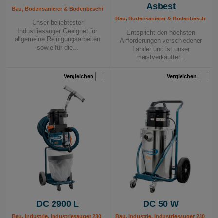
Asbest
Bau, Bodensanierer & Bodenbeschichtung, Fliesenleger & Steinmetze, Industrie, 
Bau, Bodensanierer & Bodenbeschichtung
Unser beliebtester
Industriesauger Geeignet für
Entspricht den höchsten
allgemeine Reinigungsarbeiten
Anforderungen verschiedener
sowie für die...
Länder und ist unser
meistverkaufter...
Vergleichen
Vergleichen
DC 2900 L
DC 50 W
Bau, Industrie, Industriesauger 230 V, Mobile Absauggeräte, Quarzstaub - Lösu
Bau, Industrie, Industriesauger 230 V, 