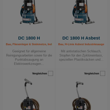
die Saugkraft, die Handhabbarkeit, das
Behältervolumen und die Flexibilität aufweist, die Sie
für Ihr Unternehmen benötigen.
Alle unsere mobilen Industriestaubsauger und
Bausauger zeichnet Robustheit, Leistungsfähigkeit,
flexible Handhabung, effiziente Filtereinheiten mit
DC 1800 H
DC 1800 H Asbest
langen Filterstandzeiten aus.
Bau, Fliesenleger & Steinmetze, Industrie, Industriesauger 230 V, Maler & Lacki
Bau, H-Linie Asbest Industriesauger, In
Wir helfen Ihnen gerne bei der Auswahl des richtigen
Geeignet für allgemeine
Mit antistatischen Schlauch,
Reinigungsarbeiten sowie für die
Stopfen für den Zykloneinlass,
Gerätes für Ihren Anwendungsbereich und führen Ihnen
Punktabsaugung an
speziellen Plastiksäcken und...
den Staubsauger an Ort und Stelle vor.
Elektrowerkzeugen...
Für mehr Informationen lesen Sie bitte unseren
Vergleichen
Vergleichen
Ratgeber für die Auswahl eines Absauggeräts