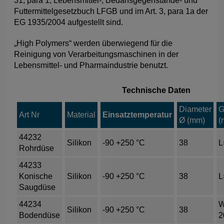
31, para 1, Lebensmittel-, Bedarfsgegenstände- und
Futtermittelgesetzbuch LFGB und im Art. 3, para 1a der
EG 1935/2004 aufgestellt sind.
„High Polymers“ werden überwiegend für die
Reinigung von Verarbeitungsmaschinen in der
Lebensmittel- und Pharmaindustrie benutzt.
Technische Daten
Diameter
G
Art Nr
Material
Einsatztemperatur
Ø (mm)
(
44232
Silikon
-90 +250 °C
38
L
Rohrdüse
44233
Konische
Silikon
-90 +250 °C
38
L
Saugdüse
44234
Silikon
-90 +250 °C
38
Bodendüse
2