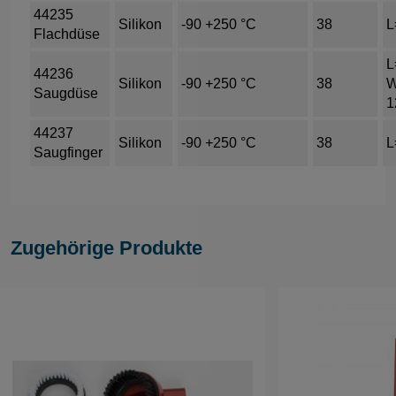
44235
Silikon
-90 +250 °C
38
L
Flachdüse
L
44236
Silikon
-90 +250 °C
38
Saugdüse
1
44237
Silikon
-90 +250 °C
38
L
Saugfinger
Zugehörige Produkte