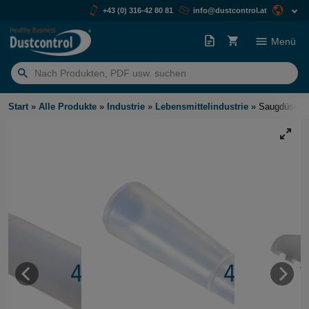
+43 (0) 316-42 80 81
info@dustcontrol.at
Menü
Suchen
nach:
Start
»
Alle Produkte
»
Industrie
»
Lebensmittelindustrie
»
Saugdüsen S