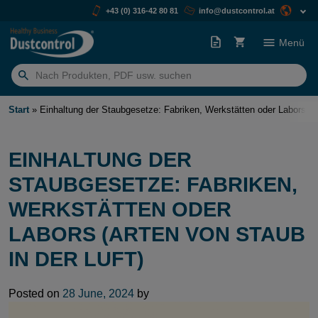
+43 (0) 316-42 80 81
info@dustcontrol.at
Menü
Suchen
nach:
Start
»
Einhaltung der Staubgesetze: Fabriken, Werkstätten oder Labors (Ar
EINHALTUNG DER
STAUBGESETZE: FABRIKEN,
WERKSTÄTTEN ODER
LABORS (ARTEN VON STAUB
IN DER LUFT)
Posted on
28 June, 2024
by