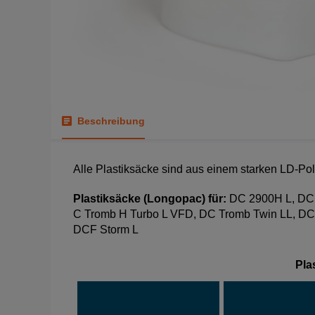
Beschreibung
Alle Plastiksäcke sind aus einem starken LD-Poly
Plastiksäcke (Longopac) für:
DC 2900H L, DC 
C Tromb H Turbo L VFD, DC Tromb Twin LL, DC
DCF Storm L
Pla