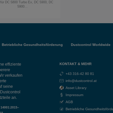
r für DC 5800 Turbo Ex, DC 5900, DC
5900…
Betriebliche Gesundheitsförderung
Dustcontrol Worldwide
KONTAKT & MEHR
e effiziente
berere
+43 316-42 80 81
ir verkaufen
erte
info@dustcontrol.at
f seine
Asset Library
 Dustcontrol
Impressum
zteile an.
AGB
O 14001:2015–
Betriebliche Gesundheitsförd
18 –