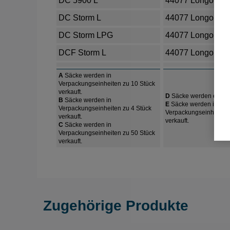
DC 5900 L
44077 Longopac
DC Storm L
44077 Longopac
DC Storm LPG
44077 Longopac
DCF Storm L
44077 Longopac
A
Säcke werden in
Verpackungseinheiten zu 10 Stück
verkauft.
D
Säcke werden einzeln
B
Säcke werden in
E
Säcke werden in
Verpackungseinheiten zu 4 Stück
Verpackungseinheiten 
verkauft.
verkauft.
C
Säcke werden in
Verpackungseinheiten zu 50 Stück
verkauft.
Zugehörige Produkte