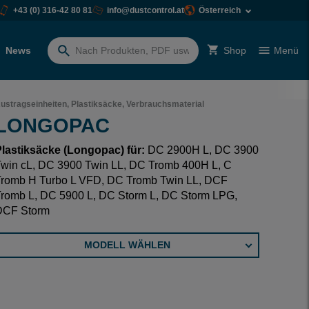
+43 (0) 316-42 80 81
info@dustcontrol.at
Österreich
News
Shop
Menü
Suchen
nach:
ustragseinheiten, Plastiksäcke, Verbrauchsmaterial
LONGOPAC
lastiksäcke (Longopac) für:
DC 2900H L, DC 3900
win cL, DC 3900 Twin LL, DC Tromb 400H L, C
Tromb H Turbo L VFD, DC Tromb Twin LL, DCF
romb L, DC 5900 L, DC Storm L, DC Storm LPG,
DCF Storm
MODELL WÄHLEN