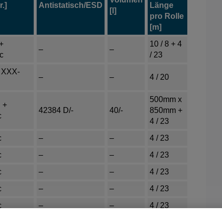
.]
Antistatisch/ESD
Länge
[l]
pro Rolle
[m]
+
10 / 8 + 4
–
–
c
/ 23
 XXX-
–
–
4 / 20
500mm x
 +
42384 D/-
40/-
850mm +
c
4 / 23
c
–
–
4 / 23
c
–
–
4 / 23
c
–
–
4 / 23
c
–
–
4 / 23
c
–
–
4 / 23