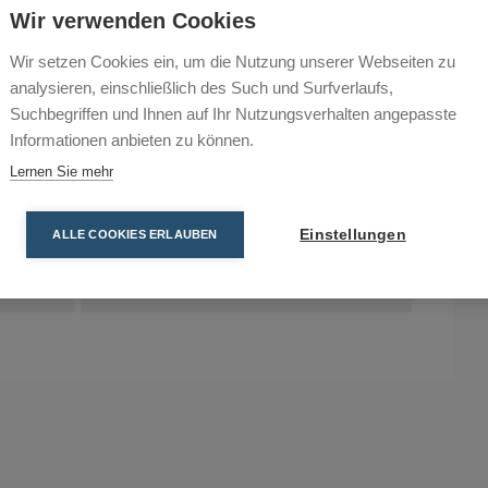
–
–
1 / 25
Wir verwenden Cookies
–
–
1 / 25
Wir setzen Cookies ein, um die Nutzung unserer Webseiten zu
–
–
1 / 25
analysieren, einschließlich des Such und Surfverlaufs,
–
–
1 / 25
Suchbegriffen und Ihnen auf Ihr Nutzungsverhalten angepasste
Informationen anbieten zu können.
Lernen Sie mehr
 verkauft.
Spannband (Art.Nr.):
4313
, 1 m,
4613
, 1.5 m
Longopac Adapter (Art.Nr.):
432175
Mini
,
44248
Einstellungen
ALLE COOKIES ERLAUBEN
zu 6 Stück
Midi