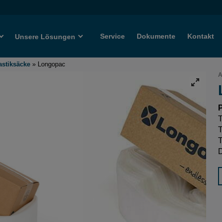
Service
Dokumente
Kontakt
Unsere Lösungen
astiksäcke
»
Longopac
A
P
T
T