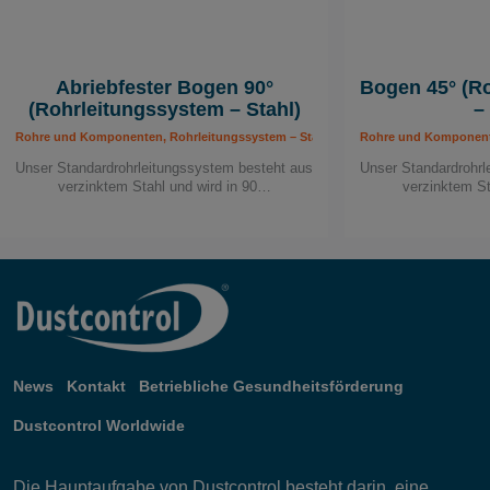
Abriebfester Bogen 90°
Bogen 45° (R
(Rohrleitungssystem – Stahl)
–
Rohre und Komponenten, Rohrleitungssystem – Stahl, Rohrleitungssytem
Rohre und Komponente
Unser Standardrohrleitungssystem besteht aus
Unser Standardrohrl
verzinktem Stahl und wird in 90…
verzinktem St
News
Kontakt
Betriebliche Gesundheitsförderung
Dustcontrol Worldwide
Die Hauptaufgabe von Dustcontrol besteht darin, eine