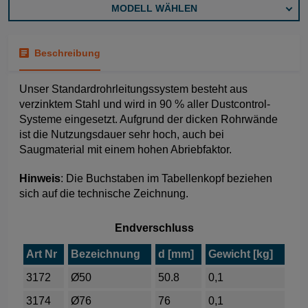
MODELL WÄHLEN
Beschreibung
Unser Standardrohrleitungssystem besteht aus
verzinktem Stahl und wird in 90 % aller Dustcontrol-
Systeme eingesetzt. Aufgrund der dicken Rohrwände
ist die Nutzungsdauer sehr hoch, auch bei
Saugmaterial mit einem hohen Abriebfaktor.
Hinweis
: Die Buchstaben im Tabellenkopf beziehen
sich auf die technische Zeichnung.
Endverschluss
Art Nr
Bezeichnung
d [mm]
Gewicht [kg]
3172
Ø50
50.8
0,1
3174
Ø76
76
0,1