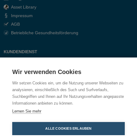
Asset Library
Impressum
AGB
Betriebliche Gesundheitsförderung
KUNDENDIENST
Kontakt
Wir verwenden Cookies
Fragen & Antworten
Wir setzen Cookies ein, um die Nutzung unserer Webseiten zu
analysieren, einschließlich des Such und Surfverlaufs,
Suchbegriffen und Ihnen auf Ihr Nutzungsverhalten angepasste
Informationen anbieten zu können.
Lernen Sie mehr
ALLE COOKIES ERLAUBEN