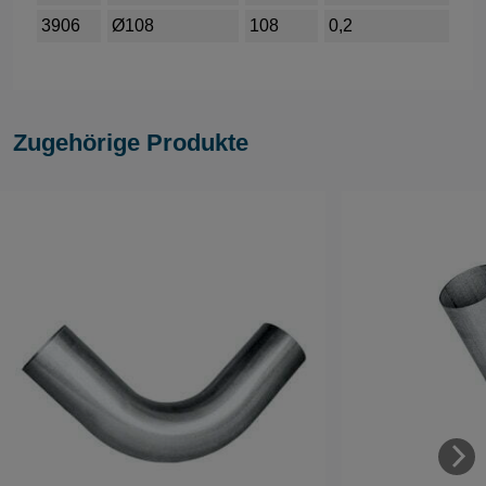
3906
Ø108
108
0,2
Zugehörige Produkte