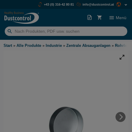
+43 (0) 316-42 80 81
info@dustcontrol.at
Menü
Suchen
nach:
Start
»
Alle Produkte
»
Industrie
»
Zentrale Absauganlagen
»
Rohrleit