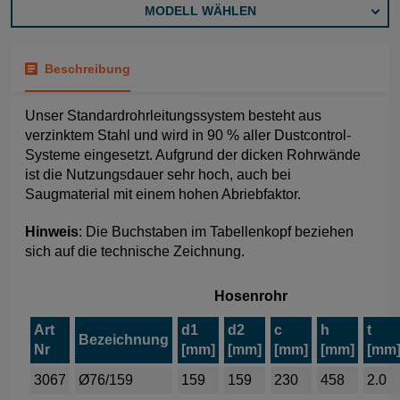
MODELL WÄHLEN
Beschreibung
Unser Standardrohrleitungssystem besteht aus
verzinktem Stahl und wird in 90 % aller Dustcontrol-
Systeme eingesetzt. Aufgrund der dicken Rohrwände
ist die Nutzungsdauer sehr hoch, auch bei
Saugmaterial mit einem hohen Abriebfaktor.
Hinweis
: Die Buchstaben im Tabellenkopf beziehen
sich auf die technische Zeichnung.
Hosenrohr
Art
d1
d2
c
h
t
Bezeichnung
Nr
[mm]
[mm]
[mm]
[mm]
[mm
3067
Ø76/159
159
159
230
458
2.0