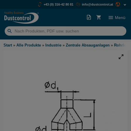
+43 (0) 316-42 80 81
info@dustcontrol.at
Menü
Suchen
nach:
Start
»
Alle Produkte
»
Industrie
»
Zentrale Absauganlagen
»
Rohrleit