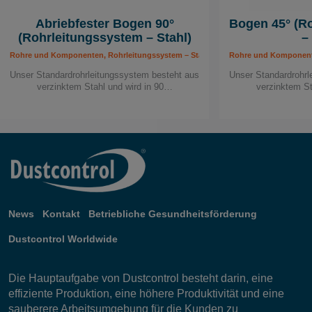
Abriebfester Bogen 90°
Bogen 45° (R
(Rohrleitungssystem – Stahl)
–
Rohre und Komponenten, Rohrleitungssystem – Stahl, Rohrleitungssytem
Rohre und Komponente
Unser Standardrohrleitungssystem besteht aus
Unser Standardrohrl
verzinktem Stahl und wird in 90…
verzinktem St
News
Kontakt
Betriebliche Gesundheitsförderung
Dustcontrol Worldwide
Die Hauptaufgabe von Dustcontrol besteht darin, eine
effiziente Produktion, eine höhere Produktivität und eine
sauberere Arbeitsumgebung für die Kunden zu