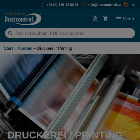
+43 (0) 316-42 80 81
info@dustcontrol.at
Menü
Suchen
nach:
Start
»
Kunden
»
Druckerei / Printing
DRUCKEREI / PRINTING