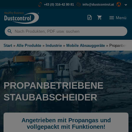
+43 (0) 316-42 80 81
info@dustcontrol.at
Menü
Suchen
nach:
Start
»
Alle Produkte
»
Industrie
»
Mobile Absauggeräte
»
Propanbetrie
PROPANBETRIEBENE
STAUBABSCHEIDER
Angetrieben mit Propangas und
vollgepackt mit Funktionen!