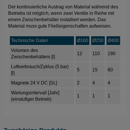
Der kontinuierliche Austrag von Material während des
Betriebs ist möglich, wenn zwei Ventile in Reihe mit
einem Zwischenbehälter installiert werden. Das
Material muss gute Fließeigenschaften aufweisen.
Technische Daten
Ø160
Ø250
Ø400
Volumen des
12
110
190
Zwischenbehälters [l]
Luftverbrauch/Zyklus (5 bar)
5
15
60
[l]
Magnete 24 V DC [St.]
2
4
4
Wartungsintervall [Jahr]
1
1
1
(einstufiger Betrieb)