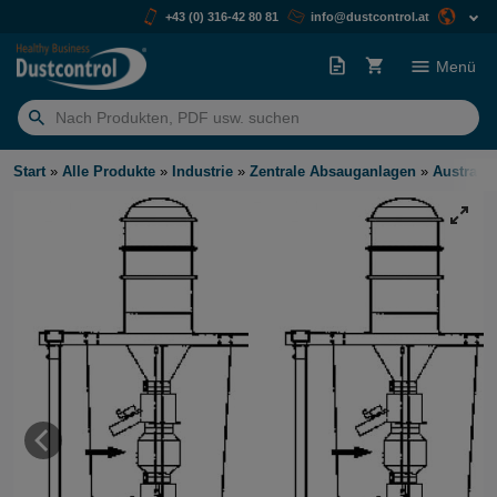
+43 (0) 316-42 80 81
info@dustcontrol.at
Menü
Suchen
nach:
Start
»
Alle Produkte
»
Industrie
»
Zentrale Absauganlagen
»
Austrags