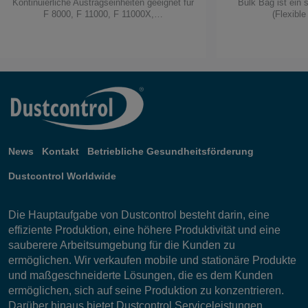
Kontinuierliche Austragseinheiten geeignet für
Bulk Bag ist ein
F 8000, F 11000, F 11000X,…
(Flexibl
News
Kontakt
Betriebliche Gesundheitsförderung
Dustcontrol Worldwide
Die Hauptaufgabe von Dustcontrol besteht darin, eine
effiziente Produktion, eine höhere Produktivität und eine
sauberere Arbeitsumgebung für die Kunden zu
ermöglichen. Wir verkaufen mobile und stationäre Produkte
und maßgeschneiderte Lösungen, die es dem Kunden
ermöglichen, sich auf seine Produktion zu konzentrieren.
Darüber hinaus bietet Dustcontrol Serviceleistungen