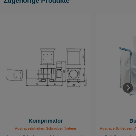
Zugehörige Produkte
Komprimator
Bu
Austragseinheiten, Schraubenförderer
Austrags-Schleusen, A