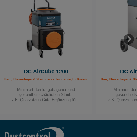
DC AirCube 1200
DC Ai
Bau, Fliesenleger & Steinmetze, Industrie, Luftreiniger, Maler & Lackierer, Mobil
Bau, Fliesenleger & St
Minimiert den luftgetragenen und
Minimiert den
gesundheitschädlichen Staub,
gesundheits
z.B. Quarzstaub Gute Ergänzung für…
z.B. Quarzstau