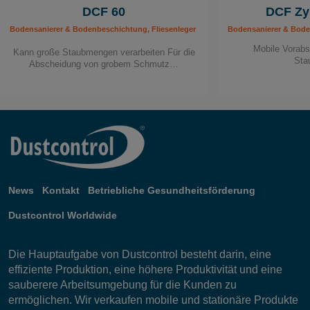
DCF 60
DCF Zy
Bodensanierer & Bodenbeschichtung, Fliesenleger & Steinmetze, Maler & Lackierer,
Bodensanierer & Boden
Mobile Vorabs
Kann große Staubmengen verarbeiten Für die
Sta
Abscheidung von grobem Schmutz…
News
Kontakt
Betriebliche Gesundheitsförderung
Dustcontrol Worldwide
Die Hauptaufgabe von Dustcontrol besteht darin, eine
effiziente Produktion, eine höhere Produktivität und eine
sauberere Arbeitsumgebung für die Kunden zu
ermöglichen. Wir verkaufen mobile und stationäre Produkte