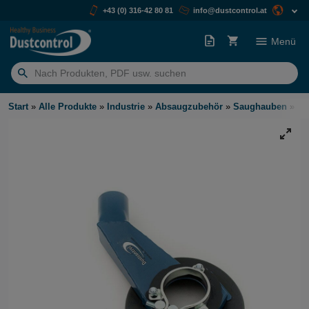
+43 (0) 316-42 80 81
info@dustcontrol.at
Menü
Suchen
nach:
Start
»
Alle Produkte
»
Industrie
»
Absaugzubehör
»
Saughauben
»
Sa