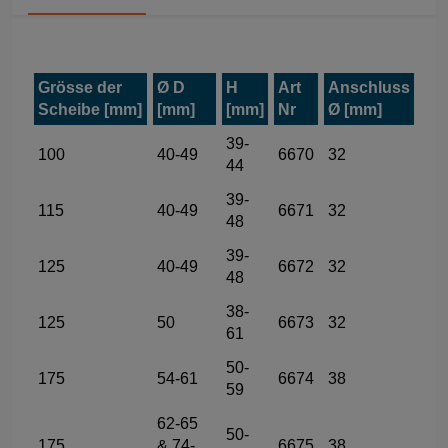
Grösse der
Ø D
H
Art
Anschluss
Scheibe [mm]
[mm]
[mm]
Nr
Ø [mm]
39-
100
40-49
6670
32
44
39-
115
40-49
6671
32
48
39-
125
40-49
6672
32
48
38-
125
50
6673
32
61
50-
175
54-61
6674
38
59
62-65
50-
175
& 74-
6675
38