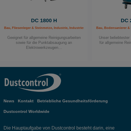
DC 1800 H
DC 
Bau, Fliesenleger & Steinmetze, Industrie, Industriesauger 230 V, Maler & Lackier
Bau, Bodensanierer & 
Geeignet für allgemeine Reinigungsarbeiten
Unser beliebtester
sowie für die Punktabsaugung an
für allgemeine Rei
Elektrowerkzeugen…
News
Kontakt
Betriebliche Gesundheitsförderung
Dustcontrol Worldwide
Die Hauptaufgabe von Dustcontrol besteht darin, eine