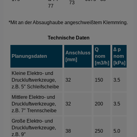
73
77
*Mit an der Absaughaube angeschweißtem Klemmring.
Technische Daten
Q
∆ p
Anschluss
Planungsdaten
nom
nom
[mm]
[m3/h]
[kPa]
Kleine Elektro- und
Druckluftwerkzeuge,
32
150
3.5
z.B. 5″ Schleifscheibe
Mittlere Elektro- und
Druckluftwerkzeuge,
32
200
3.5
z.B. 7″ Trennscheibe
Große Elektro- und
Druckluftwerkzeuge,
38
250
5.0
z.B. 9″