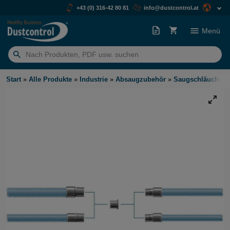
+43 (0) 316-42 80 81
info@dustcontrol.at
Menü
Suchen
nach:
Start
»
Alle Produkte
»
Industrie
»
Absaugzubehör
»
Saugschläuche
»