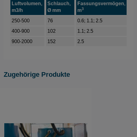
Luftvolumen,
Schlauch,
Fassungsvermögen,
3
m3/h
Ø mm
m
250-500
76
0.6; 1.1; 2.5
400-900
102
1.1; 2.5
900-2000
152
2.5
Zugehörige Produkte