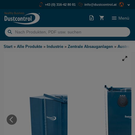
+43 (0) 316-42 80 81
info@dustcontrol.at
Menü
Suchen
nach:
Start
»
Alle Produkte
»
Industrie
»
Zentrale Absauganlagen
»
Austrags