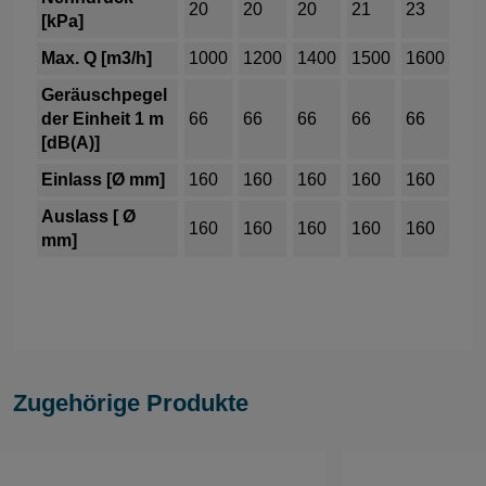
20
20
20
21
23
[kPa]
Max. Q [m3/h]
1000
1200
1400
1500
1600
Geräuschpegel
der Einheit 1 m
66
66
66
66
66
[dB(A)]
Einlass [Ø mm]
160
160
160
160
160
Auslass [ Ø
160
160
160
160
160
mm]
Zugehörige Produkte