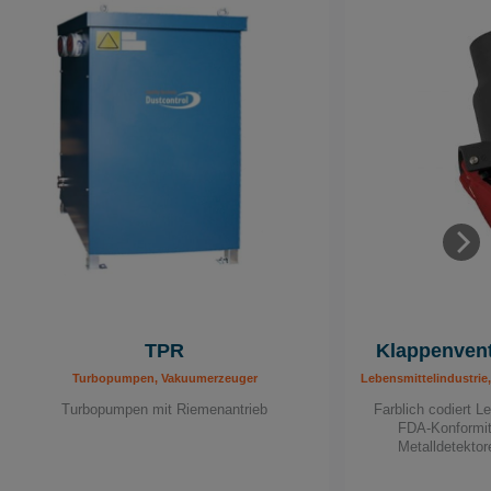
TPR
Klappenvent
Turbopumpen, Vakuumerzeuger
Lebensmittelindustri
Turbopumpen mit Riemenantrieb
Farblich codiert L
FDA-Konformitä
Metalldetekto