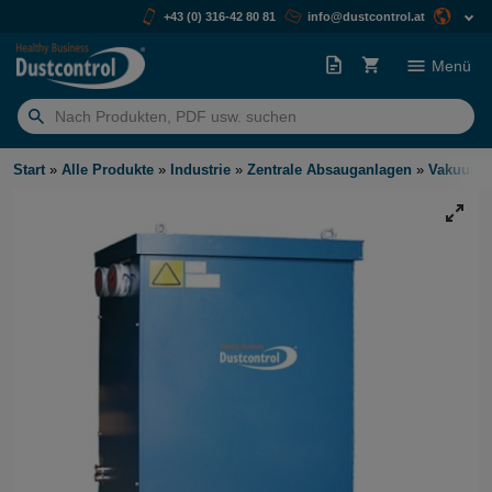
+43 (0) 316-42 80 81
info@dustcontrol.at
Menü
Suchen
nach:
Start
»
Alle Produkte
»
Industrie
»
Zentrale Absauganlagen
»
Vakuume