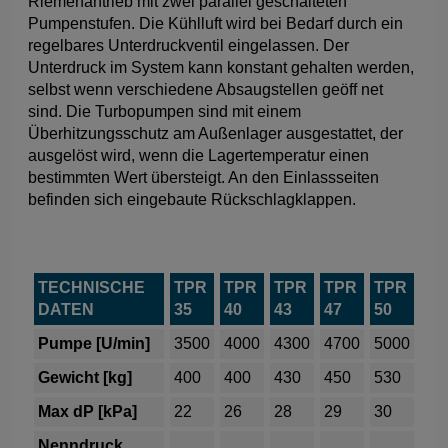
Riemenantrieb mit zwei parallel geschalteten
Pumpenstufen. Die Kühlluft wird bei Bedarf durch ein
regelbares Unterdruckventil eingelassen. Der
Unterdruck im System kann konstant gehalten werden,
selbst wenn verschiedene Absaugstellen geöff net
sind. Die Turbopumpen sind mit einem
Überhitzungsschutz am Außenlager ausgestattet, der
ausgelöst wird, wenn die Lagertemperatur einen
bestimmten Wert übersteigt. An den Einlassseiten
befinden sich eingebaute Rückschlagklappen.
TECHNISCHE
TPR
TPR
TPR
TPR
TPR
DATEN
35
40
43
47
50
Pumpe [U/min]
3500
4000
4300
4700
5000
Gewicht [kg]
400
400
430
450
530
Max dP [kPa]
22
26
28
29
30
Nenndruck