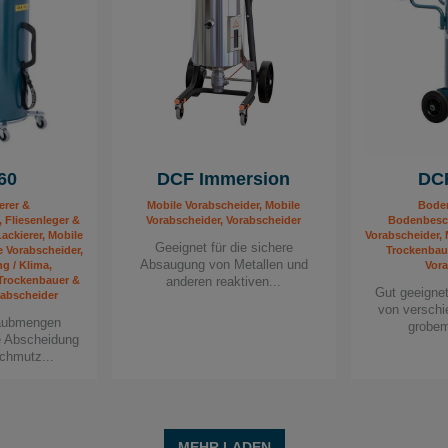
60
DCF Immersion
DCF
erer &
Mobile Vorabscheider, Mobile
Boden
 Fliesenleger &
Vorabscheider, Vorabscheider
Bodenbesch
ackierer, Mobile
Vorabscheider, 
Geeignet für die sichere
e Vorabscheider,
Trockenbau
Absaugung von Metallen und
ng / Klima,
Vora
 Trockenbauer &
anderen reaktiven...
Gut geeigne
rabscheider
von verschi
aubmengen
grobem 
ie Abscheidung
chmutz...
MEHR LADEN