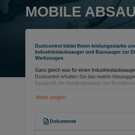
MOBILE ABSA
Dustcontrol bietet Ihnen leistungsstarke und
Industriestaubsauger und Bausauger zur D
Werkzeuges.
Ganz gleich was für einen Industriestaubsauge
Dustcontrol erhalten Sie das mobile Absaugger
Saugkraft, die Handhabbarkeit, das Behälterv
Flexibilität aufweist, die Sie für Ihr Unternehm
Mehr zeigen
Alle unsere mobilen I
Bausauger zeichnet Ro
Leistungsfähigkeit, fl
description
Dokumente
effiziente Filtereinheit
Filterstandzeiten aus.