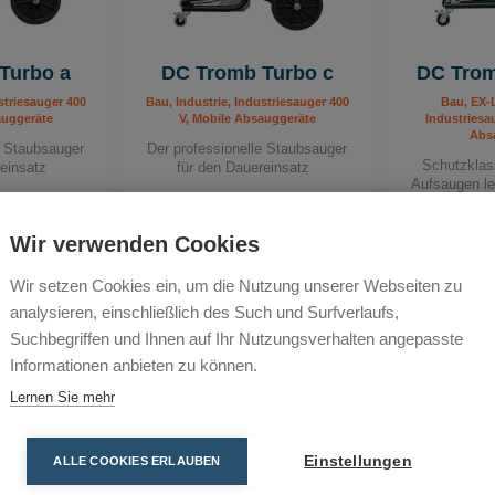
Turbo a
DC Tromb Turbo c
DC Trom
striesauger 400
Bau, Industrie, Industriesauger 400
Bau, EX-L
auggeräte
V, Mobile Absauggeräte
Industriesa
Abs
e Staubsauger
Der professionelle Staubsauger
Schutzklas
reinsatz
für den Dauereinsatz
Aufsaugen lei
Z
Wir verwenden Cookies
Vergleichen
Vergleichen
Wir setzen Cookies ein, um die Nutzung unserer Webseiten zu
analysieren, einschließlich des Such und Surfverlaufs,
Suchbegriffen und Ihnen auf Ihr Nutzungsverhalten angepasste
Informationen anbieten zu können.
Lernen Sie mehr
Einstellungen
ALLE COOKIES ERLAUBEN