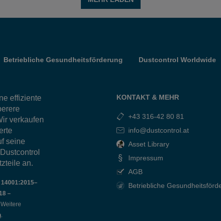
Betriebliche Gesundheitsförderung
Dustcontrol Worldwide
KONTAKT & MEHR
e effiziente
berere
+43 316-42 80 81
ir verkaufen
erte
info@dustcontrol.at
f seine
Asset Library
 Dustcontrol
Impressum
zteile an.
AGB
O 14001:2015–
Betriebliche Gesundheitsförd
18 –
t. Weitere
n
.