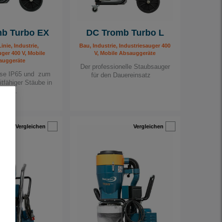
b Turbo EX
DC Tromb Turbo L
inie, Industrie,
Bau, Industrie, Industriesauger 400
uger 400 V, Mobile
V, Mobile Absauggeräte
auggeräte
Der professionelle Staubsauger
se IP65 und zum
für den Dauereinsatz
tfähiger Stäube in
one...
Vergleichen
Vergleichen