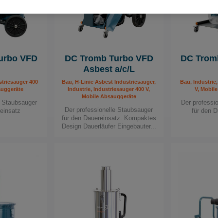
urbo VFD
DC Tromb Turbo VFD
DC Trom
Asbest a/c/L
striesauger 400
Bau, H-Linie Asbest Industriesauger,
Bau, Industrie
auggeräte
Industrie, Industriesauger 400 V,
V, Mobil
Mobile Absauggeräte
e Staubsauger
Der professi
Der professionelle Staubsauger
reinsatz
für den
für den Dauereinsatz. Kompaktes
Design Dauerläufer Eingebauter...