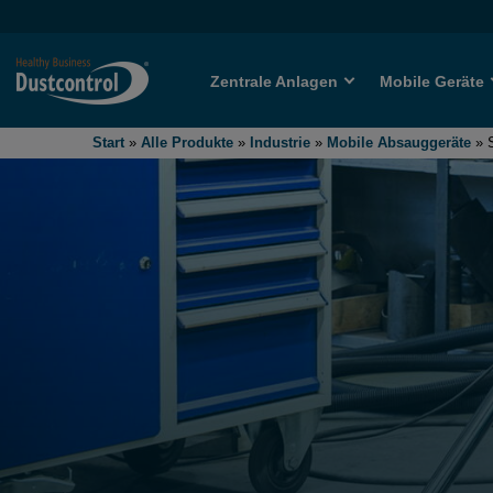
Zentrale Anlagen
Mobile Geräte
Start
»
Alle Produkte
»
Industrie
»
Mobile Absauggeräte
»