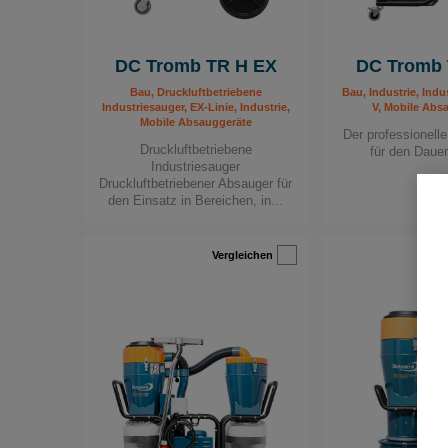
DC Tromb TR H EX
DC Tromb 
Bau, Druckluftbetriebene
Bau, Industrie, Indu
Industriesauger, EX-Linie, Industrie,
V, Mobile Abs
Mobile Absauggeräte
Der professionell
Druckluftbetriebene
für den Daue
Industriesauger
Druckluftbetriebener Absauger für
den Einsatz in Bereichen, in...
Vergleichen