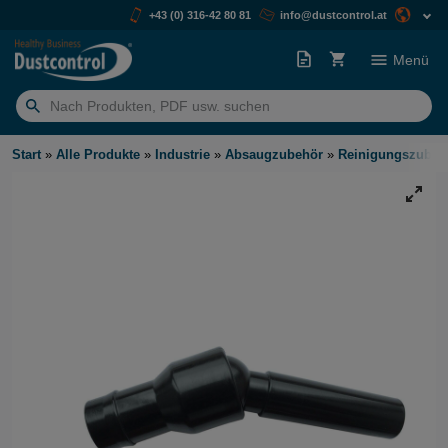
+43 (0) 316-42 80 81
info@dustcontrol.at
Menü
Suchen
nach:
Start
»
Alle Produkte
»
Industrie
»
Absaugzubehör
»
Reinigungszubeh