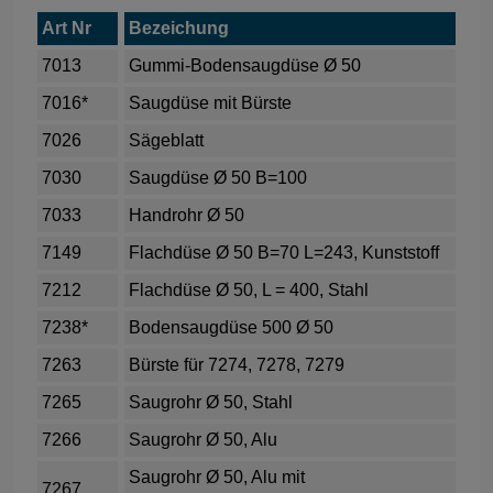
Art Nr
Bezeichung
7013
Gummi-Bodensaugdüse Ø 50
7016*
Saugdüse mit Bürste
7026
Sägeblatt
7030
Saugdüse Ø 50 B=100
7033
Handrohr Ø 50
7149
Flachdüse Ø 50 B=70 L=243, Kunststoff
7212
Flachdüse Ø 50, L = 400, Stahl
7238*
Bodensaugdüse 500 Ø 50
7263
Bürste für 7274, 7278, 7279
7265
Saugrohr Ø 50, Stahl
7266
Saugrohr Ø 50, Alu
Saugrohr Ø 50, Alu mit
7267