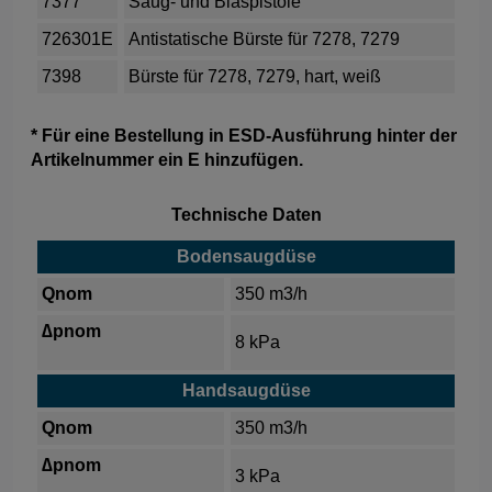
7377
Saug- und Blaspistole
726301E
Antistatische Bürste für 7278, 7279
7398
Bürste für 7278, 7279, hart, weiß
* Für eine Bestellung in ESD-Ausführung hinter der
Artikelnummer ein E hinzufügen.
Technische Daten
Bodensaugdüse
Qnom
350 m3/h
∆pnom
8 kPa
Handsaugdüse
Qnom
350 m3/h
∆pnom
3 kPa