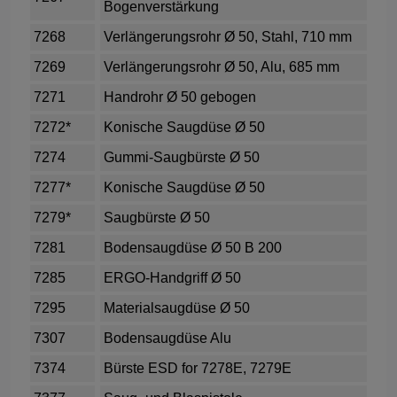
Bogenverstärkung
7268
Verlängerungsrohr Ø 50, Stahl, 710 mm
7269
Verlängerungsrohr Ø 50, Alu, 685 mm
7271
Handrohr Ø 50 gebogen
7272*
Konische Saugdüse Ø 50
7274
Gummi-Saugbürste Ø 50
7277*
Konische Saugdüse Ø 50
7279*
Saugbürste Ø 50
7281
Bodensaugdüse Ø 50 B 200
7285
ERGO-Handgriff Ø 50
7295
Materialsaugdüse Ø 50
7307
Bodensaugdüse Alu
7374
Bürste ESD for 7278E, 7279E