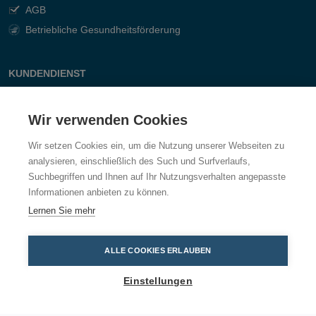
AGB
Betriebliche Gesundheitsförderung
KUNDENDIENST
Kontakt
Wir verwenden Cookies
Fragen & Antworten
Wir setzen Cookies ein, um die Nutzung unserer Webseiten zu
analysieren, einschließlich des Such und Surfverlaufs,
Suchbegriffen und Ihnen auf Ihr Nutzungsverhalten angepasste
Informationen anbieten zu können.
Lernen Sie mehr
ALLE COOKIES ERLAUBEN
Einstellungen
Dustcontrol Ges.m.b.H, Gradnerstr. 122, 8054 Graz