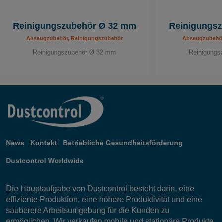
Reinigungszubehör Ø 32 mm
Reinigungs
Absaugzubehör, Reinigungszubehör
Absaugzubehör
Reinigungszubehör Ø 32 mm
Reinigung
News
Kontakt
Betriebliche Gesundheitsförderung
Dustcontrol Worldwide
Die Hauptaufgabe von Dustcontrol besteht darin, eine
effiziente Produktion, eine höhere Produktivität und eine
sauberere Arbeitsumgebung für die Kunden zu
ermöglichen. Wir verkaufen mobile und stationäre Produkte