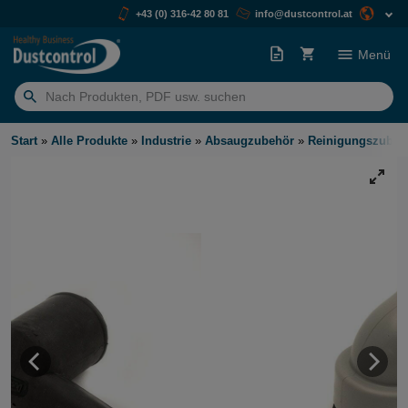
+43 (0) 316-42 80 81
info@dustcontrol.at
Menü
Suchen
nach:
Start
»
Alle Produkte
»
Industrie
»
Absaugzubehör
»
Reinigungszubeh