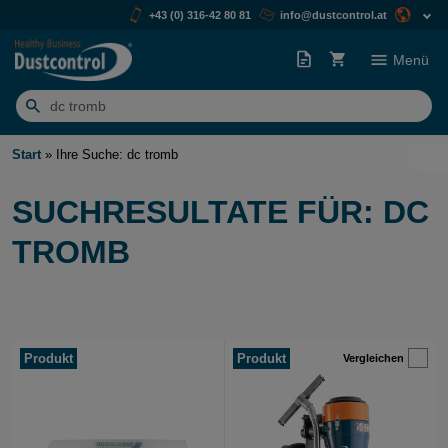
+43 (0) 316-42 80 81
info@dustcontrol.at
Menü
Suchen
nach:
Start
»
Ihre Suche: dc tromb
SUCHRESULTATE FÜR:
DC
TROMB
Produkt
Produkt
Vergleichen