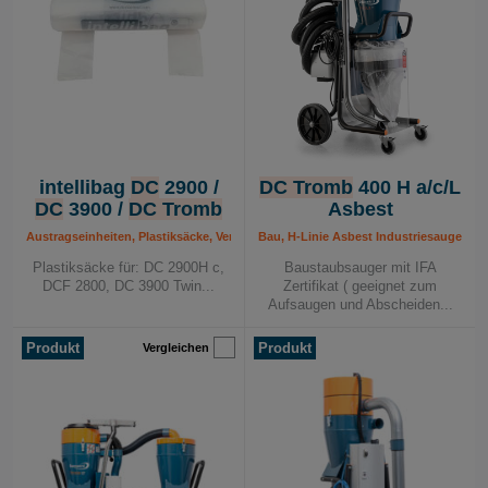
intellibag
DC
2900 /
DC Tromb
400 H a/c/L
DC
3900 /
DC Tromb
Asbest
Austragseinheiten, Plastiksäcke, Verbrauchsmaterial
Bau, H-Linie Asbest Industriesauger, In
Plastiksäcke für: DC 2900H c,
Baustaubsauger mit IFA
DCF 2800, DC 3900 Twin...
Zertifikat ( geeignet zum
Aufsaugen und Abscheiden...
Produkt
Produkt
Vergleichen