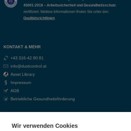
45001:2018 – Arbeitssicherheit und Gesundheitsschutz
zertifiziert. Weitere Informationen finden Sie unter den
Qualitätsrichtlinien
.
KONTAKT & MEHR
+43 316-42 80 81
info@dustcontrol.at
Asset Library
Impressum
AGB
Betriebliche Gesundheitsförderung
KUNDENDIENST
Wir verwenden Cookies
Kontakt