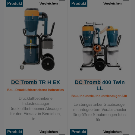
Produkt
Produkt
Vergleichen
Vergleichen
DC Tromb
TR H EX
DC Tromb
400 Twin
LL
Bau, Druckluftbetriebene Industriesauger, EX-Linie, Industrie, Mobile Absaugger
Bau, Industrie, Industriesauger 230 V, 
Druckluftbetriebene
Industriesauger
Leistungsstarker Staubsauger
Druckluftbetriebener Absauger
mit integriertem Vorabscheider
für den Einsatz in Bereichen,
für größere Staubmengen Ideal
in...
für...
Produkt
Produkt
Vergleichen
Vergleichen