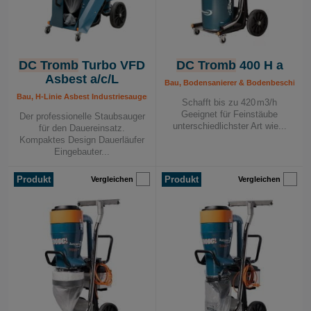
DC Tromb
Turbo VFD
DC Tromb
400 H a
Asbest a/c/L
Bau, Bodensanierer & Bodenbeschichtung
Bau, H-Linie Asbest Industriesauger, Industrie, Industriesauger 400 V, Mobile A
Schafft bis zu 420 m3/h
Geeignet für Feinstäube
Der professionelle Staubsauger
unterschiedlichster Art wie...
für den Dauereinsatz.
Kompaktes Design Dauerläufer
Eingebauter...
Produkt
Produkt
Vergleichen
Vergleichen